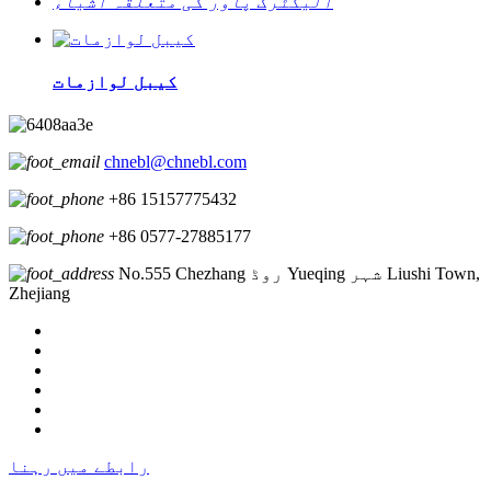
الیکٹرک پاور کی متعلقہ اشیاء
کیبل لوازمات
chnebl@chnebl.com
+86 15157775432
+86 0577-27885177
No.555 Chezhang روڈ Yueqing شہر Liushi Town,
Zhejiang
رابطے میں رہنا