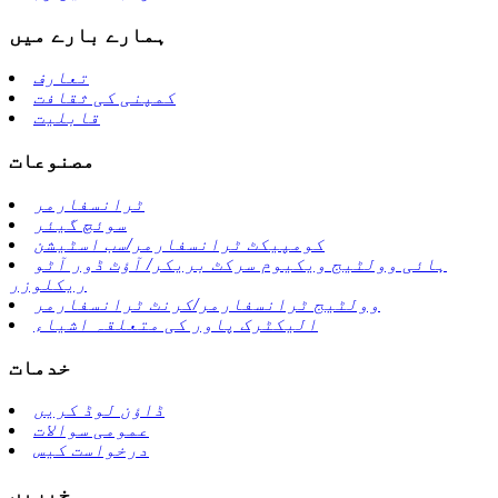
ہمارے بارے میں
تعارف
کمپنی کی ثقافت
قابلیت
مصنوعات
ٹرانسفارمر
سوئچ گیئر
کومپیکٹ ٹرانسفارمر/سب اسٹیشن
ہائی وولٹیج ویکیوم سرکٹ بریکر/ آؤٹ ڈور آٹو
ریکلوزر
وولٹیج ٹرانسفارمر/کرنٹ ٹرانسفارمر
الیکٹرک پاور کی متعلقہ اشیاء
خدمات
ڈاؤن لوڈ کریں
عمومی سوالات
درخواست کیس
خبریں