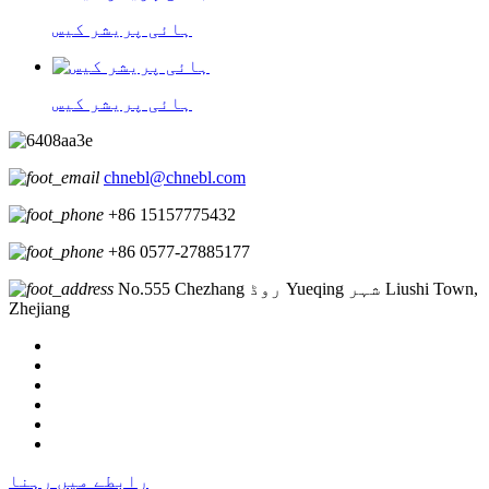
ہائی پریشر کیس
ہائی پریشر کیس
chnebl@chnebl.com
+86 15157775432
+86 0577-27885177
No.555 Chezhang روڈ Yueqing شہر Liushi Town,
Zhejiang
رابطے میں رہنا