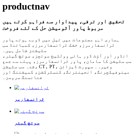
productnav
تحقیق اور ترقی، پیداوار سے فراہم کرتے ہیں
مربوط پاور آٹومیشن حل کے لئے فروخت
ہماری اہم مصنوعات میں تیل میں ڈوبے ہوئے پاور
ٹرانسفارمرز، خشک ٹرانسفارمرز، کمبائنڈ سب
سٹیشنز شامل ہیں۔
انڈور اور آؤٹ ڈور ہائی وولٹیج سوئچز، سوئچ گیئر،
سب سٹیشن کا سامان، پاور ٹرانسفارمرز، پہلے سے جمع
شدہ سب سٹیشن، CT، PT، وغیرہ۔ سپورٹ ڈیزائن
مینوفیکچرنگ، انجینئرنگ، کنسٹرکشن، کمیشننگ اور
فنانسنگ سروسز۔
ٹرانسفارمر
سوئچ گیئر