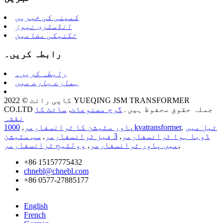
کمپنی کی خبریں
انڈسٹری نیوز
تکنیکی مضامین
رابطہ کریں۔
رابطہ کریں۔
ہمارے بارے میں
کاپی رائٹ © 2022 YUEQING JSM TRANSFORMER
CO.LTD جملہ حقوق محفوظ ہیں۔
گرم مصنوعات
,
سائٹ کا
نقشہ
تیل میں
,
1000kvatransformer
پاور سٹیشن کا ٹرانسفارمر
,
ڈوبا ہوا ٹرانسفارمر
,
3 فیز ٹرانسفارمر
,
سب سٹیشن
,
میں پاور ٹرانسفارمر
,
وولٹیج ٹرانسفارمر
+86 15157775432
chnebl@chnebl.com
+86 0577-27885177
English
French