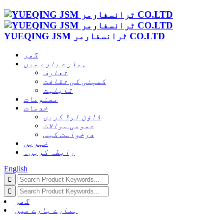
YUEQING JSM ٹرانسفارمر CO.LTD
گھر
ہمارے بارے میں
تعارف
کمپنی کی ثقافت
قابلیت
مصنوعات
خدمات
ڈاؤن لوڈ کریں
عمومی سوالات
درخواست کیس
خبریں
رابطہ کریں۔
English
گھر
ہمارے بارے میں