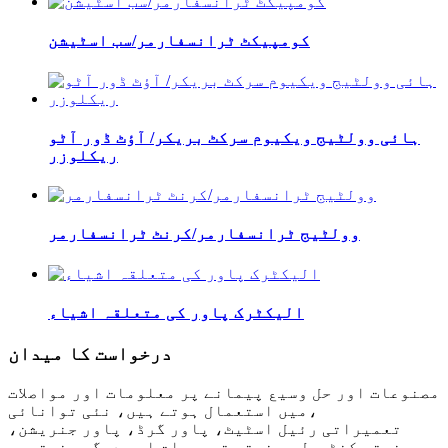
کومپیکٹ ٹرانسفارمر/سب اسٹیشن
ہائی وولٹیج ویکیوم سرکٹ بریکر/ آؤٹ ڈور آٹو
ریکلوزر
وولٹیج ٹرانسفارمر/کرنٹ ٹرانسفارمر
الیکٹرک پاور کی متعلقہ اشیاء
درخواست کا میدان
مصنوعات اور حل وسیع پیمانے پر معلومات اور مواصلات
میں استعمال ہوتے ہیں، نئی توانائی،
تعمیراتی رئیل اسٹیٹ، پاور گرڈ، پاور جنریشن،
صنعتی کنٹرول، صنعتی تعمیرات اور دیگر صنعتیں۔