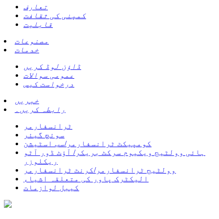
تعارف
کمپنی کی ثقافت
قابلیت
مصنوعات
خدمات
ڈاؤن لوڈ کریں
عمومی سوالات
درخواست کیس
خبریں
رابطہ کریں۔
ٹرانسفارمر
سوئچ گیئر
کومپیکٹ ٹرانسفارمر/سب اسٹیشن
ہائی وولٹیج ویکیوم سرکٹ بریکر/ آؤٹ ڈور آٹو
ریکلوزر
وولٹیج ٹرانسفارمر/کرنٹ ٹرانسفارمر
الیکٹرک پاور کی متعلقہ اشیاء
کیبل لوازمات