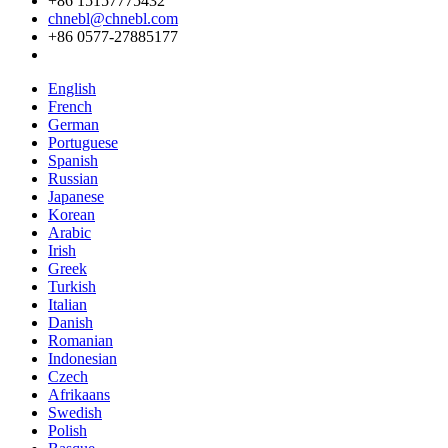
+86 15157775432
chnebl@chnebl.com
+86 0577-27885177
English
French
German
Portuguese
Spanish
Russian
Japanese
Korean
Arabic
Irish
Greek
Turkish
Italian
Danish
Romanian
Indonesian
Czech
Afrikaans
Swedish
Polish