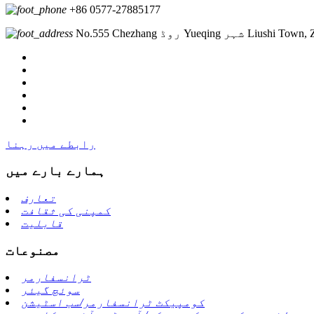
+86 0577-27885177
ڈ Yueqing شہر Liushi Town, Zhejiang
رابطے میں رہنا
ہمارے بارے میں
تعارف
کمپنی کی ثقافت
قابلیت
مصنوعات
ٹرانسفارمر
سوئچ گیئر
کومپیکٹ ٹرانسفارمر/سب اسٹیشن