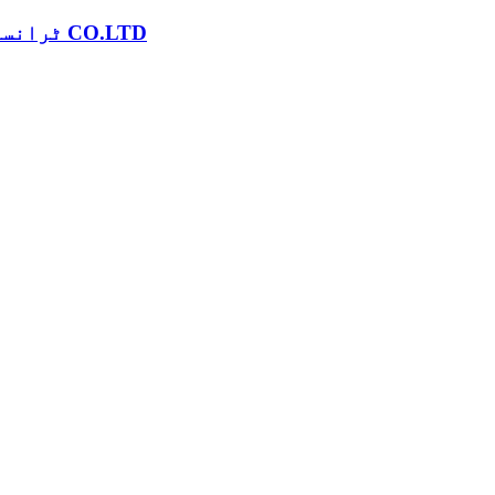
YUEQING JSM ٹرانسفارمر CO.LTD