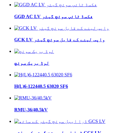
GGD AC LV فکسڈ ٹائپ سوئچ گیئر
GCK LV واپس لینے کے قابل سوئچ گیئر
لوڈ بریک سوئچ
H(L)6-122440.5 63020 SF6
RMU-36/40.5kV
ڈرا ایبل سوئچ گیئر کے ساتھ GCS LV