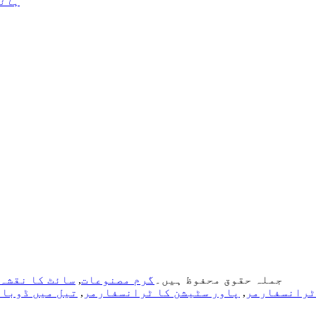
ہائی
کاپی رائٹ © 2022 YUEQING JSM TRANSFORMER CO.LTD جملہ حقوق محفوظ ہیں۔
گرم مصنوعات
,
سائٹ کا نقشہ
,
پاور سٹیشن کا ٹرانسفارمر
,
تیل میں ڈوبا 