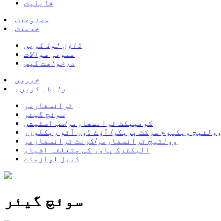
قابلیت
مصنوعات
خدمات
ڈاؤن لوڈ کریں
عمومی سوالات
درخواست کیس
خبریں
رابطہ کریں۔
ٹرانسفارمر
سوئچ گیئر
کومپیکٹ ٹرانسفارمر/سب اسٹیشن
ولٹیج ویکیوم سرکٹ بریکر/ آؤٹ ڈور آٹو ریکلوزر
وولٹیج ٹرانسفارمر/کرنٹ ٹرانسفارمر
الیکٹرک پاور کی متعلقہ اشیاء
کیبل لوازمات
سوئچ گیئر