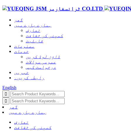
گھر
ہمارے بارے میں
تعارف
کمپنی کی ثقافت
قابلیت
مصنوعات
خدمات
ڈاؤن لوڈ کریں
عمومی سوالات
درخواست کیس
خبریں
رابطہ کریں۔
English
گھر
ہمارے بارے میں
تعارف
کمپنی کی ثقافت