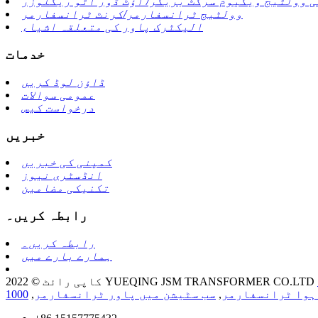
 وولٹیج ویکیوم سرکٹ بریکر/ آؤٹ ڈور آٹو ریکلوزر
وولٹیج ٹرانسفارمر/کرنٹ ٹرانسفارمر
الیکٹرک پاور کی متعلقہ اشیاء
خدمات
ڈاؤن لوڈ کریں
عمومی سوالات
درخواست کیس
خبریں
کمپنی کی خبریں
انڈسٹری نیوز
تکنیکی مضامین
رابطہ کریں۔
رابطہ کریں۔
ہمارے بارے میں
ہوا ٹرانسفارمر
,
سب سٹیشن میں پاور ٹرانسفارمر
,