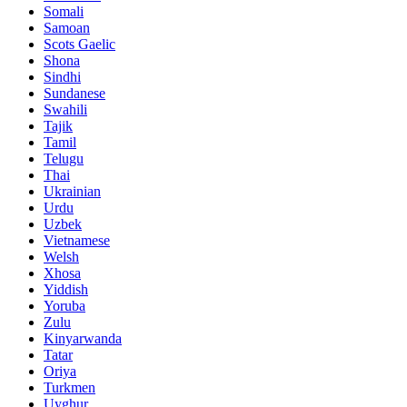
Somali
Samoan
Scots Gaelic
Shona
Sindhi
Sundanese
Swahili
Tajik
Tamil
Telugu
Thai
Ukrainian
Urdu
Uzbek
Vietnamese
Welsh
Xhosa
Yiddish
Yoruba
Zulu
Kinyarwanda
Tatar
Oriya
Turkmen
Uyghur