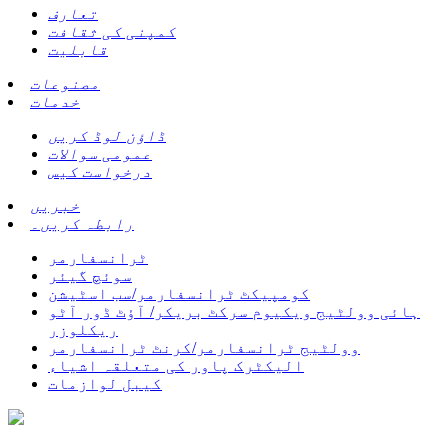
تعارف
کمپنی کی ثقافت
قابلیت
مصنوعات
خدمات
ڈاؤن لوڈ کریں
عمومی سوالات
درخواست کیس
خبریں
رابطہ کریں۔
ٹرانسفارمر
سوئچ گیئر
کومپیکٹ ٹرانسفارمر/سب اسٹیشن
ہائی وولٹیج ویکیوم سرکٹ بریکر/ آؤٹ ڈور آٹو
ریکلوزر
وولٹیج ٹرانسفارمر/کرنٹ ٹرانسفارمر
الیکٹرک پاور کی متعلقہ اشیاء
کیبل لوازمات