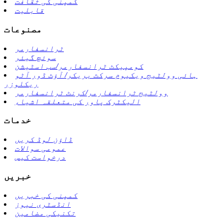
کمپنی کی ثقافت
قابلیت
مصنوعات
ٹرانسفارمر
سوئچ گیئر
کومپیکٹ ٹرانسفارمر/سب اسٹیشن
ہائی وولٹیج ویکیوم سرکٹ بریکر/ آؤٹ ڈور آٹو
ریکلوزر
وولٹیج ٹرانسفارمر/کرنٹ ٹرانسفارمر
الیکٹرک پاور کی متعلقہ اشیاء
خدمات
ڈاؤن لوڈ کریں
عمومی سوالات
درخواست کیس
خبریں
کمپنی کی خبریں
انڈسٹری نیوز
تکنیکی مضامین