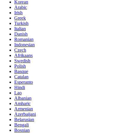
Korean
Arabic
Irish
Greek
Turkish
Italian
Danish
Romanian
Indonesian
Czech
Afrikaans
Swedish
Polish
Basque
Catalan
Esperanto
Hindi
Lao
Albanian
Amharic
Armenian
Azerbaijani
Belarusian
Bengali
Bosnian