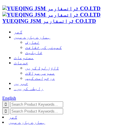
YUEQING JSM ٹرانسفارمر CO.LTD
گھر
ہمارے بارے میں
تعارف
کمپنی کی ثقافت
قابلیت
مصنوعات
خدمات
ڈاؤن لوڈ کریں
عمومی سوالات
درخواست کیس
خبریں
رابطہ کریں۔
English
گھر
ہمارے بارے میں