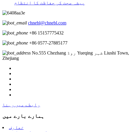
پیشہ صحت کی حفاظت کا انتظام
chnebl@chnebl.com
+86 15157775432
+86 0577-27885177
No.555 Chezhang روڈ Yueqing شہر Liushi Town,
Zhejiang
رابطے میں رہنا
ہمارے بارے میں
تعارف