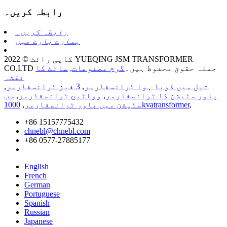
رابطہ کریں۔
رابطہ کریں۔
ہمارے بارے میں
کاپی رائٹ © 2022 YUEQING JSM TRANSFORMER
CO.LTD جملہ حقوق محفوظ ہیں۔
گرم مصنوعات
,
سائٹ کا
نقشہ
تیل میں ڈوبا ہوا ٹرانسفارمر
,
3 فیز ٹرانسفارمر
,
پاور سٹیشن کا ٹرانسفارمر
,
وولٹیج ٹرانسفارمر
,
سب
,
1000kvatransformer
سٹیشن میں پاور ٹرانسفارمر
,
+86 15157775432
chnebl@chnebl.com
+86 0577-27885177
English
French
German
Portuguese
Spanish
Russian
Japanese