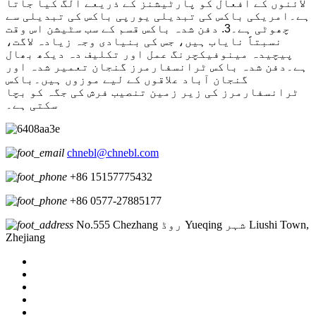
لائنوں کے افعال کو پارٹیشنز کے ذریعے الگ کیا جاتا
ہے۔امریکی باکس کی تبدیلی یورپی باکس کی تبدیلی سے
چھوٹی ہے۔3. دفن شدہ باکس قسم کے سب سٹیشن اس وقت
نسبتاً نایاب ہیں، جس کی بنیادی وجہ زیادہ لاگت،
پیچیدہ مینوفیکچرنگ عمل اور تکلیف دہ دیکھ بھال
ہے۔دفن شدہ باکس ٹرانسفارمرز گنجان تعمیر شدہ اور
گنجان آباد علاقوں کے لیے موزوں ہیں۔باکس
ٹرانسفارمرز کی زیر زمین تنصیب فرش کی جگہ کو بچا
سکتی ہے۔
chnebl@chnebl.com
+86 15157775432
+86 0577-27885177
No.555 Chezhang روڈ Yueqing شہر Liushi Town,
Zhejiang