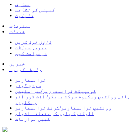
تعارف
کمپنی کی ثقافت
قابلیت
مصنوعات
خدمات
ڈاؤن لوڈ کریں
عمومی سوالات
درخواست کیس
خبریں
رابطہ کریں۔
ٹرانسفارمر
سوئچ گیئر
کومپیکٹ ٹرانسفارمر/سب اسٹیشن
ہائی وولٹیج ویکیوم سرکٹ بریکر/ آؤٹ ڈور آٹو
ریکلوزر
وولٹیج ٹرانسفارمر/کرنٹ ٹرانسفارمر
الیکٹرک پاور کی متعلقہ اشیاء
کیبل لوازمات