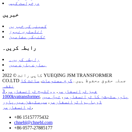
درخواست کیس
خبریں
کمپنی کی خبریں
انڈسٹری نیوز
تکنیکی مضامین
رابطہ کریں۔
رابطہ کریں۔
ہمارے بارے میں
کاپی رائٹ © 2022 YUEQING JSM TRANSFORMER
CO.LTD جملہ حقوق محفوظ ہیں۔
گرم مصنوعات
,
سائٹ کا
نقشہ
3 فیز ٹرانسفارمر
,
وولٹیج ٹرانسفارمر
,
پاور سٹیشن کا ٹرانسفارمر
,
تیل میں
,
1000kvatransformer
ڈوبا ہوا ٹرانسفارمر
,
سب سٹیشن میں پاور
,
ٹرانسفارمر
+86 15157775432
chnebl@chnebl.com
+86 0577-27885177