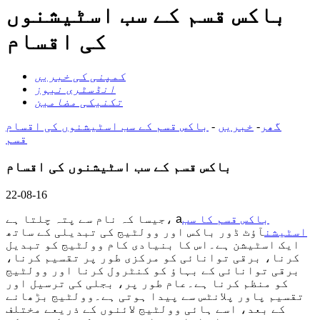
باکس قسم کے سب اسٹیشنوں
کی اقسام
کمپنی کی خبریں
انڈسٹری نیوز
تکنیکی مضامین
گھر
-
خبریں
-
باکس قسم کے سب اسٹیشنوں کی اقسام
قسم
باکس قسم کے سب اسٹیشنوں کی اقسام
22-08-16
باکس قسم کا سب
جیسا کہ نام سے پتہ چلتا ہے، a
اسٹیشن
آؤٹ ڈور باکس اور وولٹیج کی تبدیلی کے ساتھ
ایک اسٹیشن ہے۔اس کا بنیادی کام وولٹیج کو تبدیل
کرنا، برقی توانائی کو مرکزی طور پر تقسیم کرنا،
برقی توانائی کے بہاؤ کو کنٹرول کرنا اور وولٹیج
کو منظم کرنا ہے۔عام طور پر، بجلی کی ترسیل اور
تقسیم پاور پلانٹس سے پیدا ہوتی ہے۔وولٹیج بڑھانے
کے بعد، اسے ہائی وولٹیج لائنوں کے ذریعے مختلف