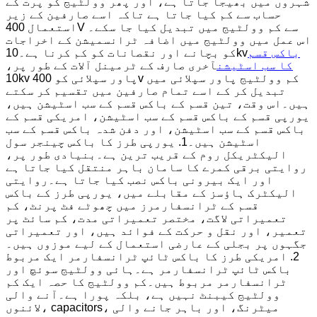
شہروں میں بھیجا جاتا ہے، اور پھر وولٹیج کو پرت کے
حساب سے کم کیا جاتا ہے تاکہ اسے صارفین کے زیر
استعمال 400V سے کم وولٹیج میں تبدیل کیا جا سکے۔
اس عمل میں وولٹیج میں اضافہ ٹرانسمیشن کے اخراجات
باکس قسم
کو بچانے اور نقصانات کو کم کرنا ہے۔10kv
کا سب اسٹیشن
آخری صارف کے ٹرمینل آلات کے طور پر،
10kv پاور سپلائی کو 400v کم وولٹیج پاور سپلائی میں
تبدیل کر کے اسے تمام صارفین میں تقسیم کر سکتے
ہیں۔اس وقت، تین قسم کے باکس قسم کے سب اسٹیشن ہیں،
یورپی قسم کے باکس قسم کے سب اسٹیشن، امریکی قسم کے
باکس قسم کے سب اسٹیشن، اور دفن شدہ باکس قسم کے سب
اسٹیشن ہیں۔1. یورپی طرز کا باکس چینجر سول
الیکٹریکل روم کے قریب ترین ہے۔بنیادی طور پر،
روایتی برقی کمرے کا سامان باہر منتقل کیا جاتا ہے
اور ایک بیرونی باکس نصب کیا جاتا ہے۔روایتی
الیکٹرک ہاؤسز کے مقابلے میں، یورپی طرز کے باکس
قسم کے ٹرانسفارمرز میں چھوٹے فٹ پرنٹ، کم
تعمیراتی لاگت، مختصر تعمیراتی مدت، کم سائٹ پر
تعمیر، اور نقل و حرکت کے فوائد ہیں، اور تعمیراتی
جگہوں پر بجلی کے عارضی استعمال کے لیے موزوں ہیں۔
2. امریکی طرز کا باکس ٹائپ ٹرانسفارمر ایک مربوط
باکس ٹائپ ٹرانسفارمر ہے۔ہائی وولٹیج سوئچ اور
ٹرانسفارمر مربوط ہیں۔کم وولٹیج کا حصہ ایک کم
وولٹیج کیبنٹ نہیں ہے، بلکہ پورا ہے۔آنے والی
لائنوں، capacitors، میٹرنگ، اور باہر جانے والی