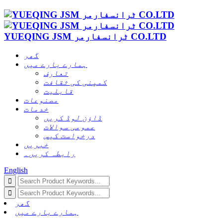
YUEQING JSM ٹرانسفارمر CO.LTD
گھر
ہمارے بارے میں
تعارف
کمپنی کی ثقافت
قابلیت
مصنوعات
خدمات
ڈاؤن لوڈ کریں
عمومی سوالات
درخواست کیس
خبریں
رابطہ کریں۔
English
گھر
ہمارے بارے میں