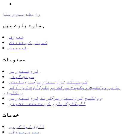
رابطے میں رہنا
ہمارے بارے میں
تعارف
کمپنی کی ثقافت
قابلیت
مصنوعات
ٹرانسفارمر
سوئچ گیئر
کومپیکٹ ٹرانسفارمر/سب اسٹیشن
ہائی وولٹیج ویکیوم سرکٹ بریکر/ آؤٹ ڈور آٹو
ریکلوزر
وولٹیج ٹرانسفارمر/کرنٹ ٹرانسفارمر
الیکٹرک پاور کی متعلقہ اشیاء
خدمات
ڈاؤن لوڈ کریں
عمومی سوالات