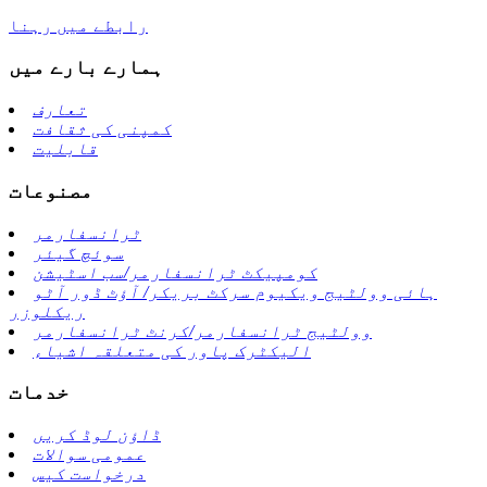
رابطے میں رہنا
ہمارے بارے میں
تعارف
کمپنی کی ثقافت
قابلیت
مصنوعات
ٹرانسفارمر
سوئچ گیئر
کومپیکٹ ٹرانسفارمر/سب اسٹیشن
ہائی وولٹیج ویکیوم سرکٹ بریکر/ آؤٹ ڈور آٹو
ریکلوزر
وولٹیج ٹرانسفارمر/کرنٹ ٹرانسفارمر
الیکٹرک پاور کی متعلقہ اشیاء
خدمات
ڈاؤن لوڈ کریں
عمومی سوالات
درخواست کیس