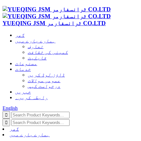
YUEQING JSM ٹرانسفارمر CO.LTD
گھر
ہمارے بارے میں
تعارف
کمپنی کی ثقافت
قابلیت
مصنوعات
خدمات
ڈاؤن لوڈ کریں
عمومی سوالات
درخواست کیس
خبریں
رابطہ کریں۔
English
گھر
ہمارے بارے میں