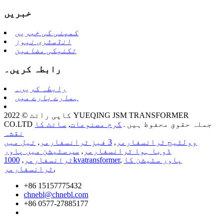
خبریں
کمپنی کی خبریں
انڈسٹری نیوز
تکنیکی مضامین
رابطہ کریں۔
رابطہ کریں۔
ہمارے بارے میں
کاپی رائٹ © 2022 YUEQING JSM TRANSFORMER
CO.LTD جملہ حقوق محفوظ ہیں۔
گرم مصنوعات
,
سائٹ کا
نقشہ
وولٹیج ٹرانسفارمر
,
3 فیز ٹرانسفارمر
,
تیل میں
ڈوبا ہوا ٹرانسفارمر
,
سب سٹیشن میں پاور
پاور سٹیشن کا
,
1000kvatransformer
ٹرانسفارمر
,
,
ٹرانسفارمر
+86 15157775432
chnebl@chnebl.com
+86 0577-27885177