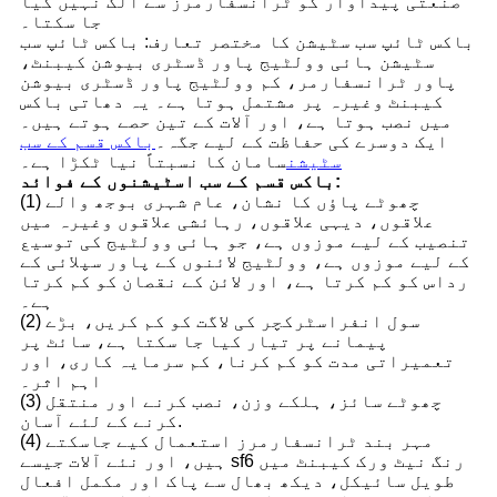
صنعتی پیداوار کو ٹرانسفارمرز سے الگ نہیں کیا
جا سکتا۔
باکس ٹائپ سب سٹیشن کا مختصر تعارف: باکس ٹائپ سب
سٹیشن ہائی وولٹیج پاور ڈسٹری بیوشن کیبنٹ،
پاور ٹرانسفارمر، کم وولٹیج پاور ڈسٹری بیوشن
کیبنٹ وغیرہ پر مشتمل ہوتا ہے۔ یہ دھاتی باکس
میں نصب ہوتا ہے، اور آلات کے تین حصے ہوتے ہیں۔
ایک دوسرے کی حفاظت کے لیے جگہ۔
باکس قسم کے سب
سٹیشن
سامان کا نسبتاً نیا ٹکڑا ہے۔
باکس قسم کے سب اسٹیشنوں کے فوائد:
(1) چھوٹے پاؤں کا نشان، عام شہری بوجھ والے
علاقوں، دیہی علاقوں، رہائشی علاقوں وغیرہ میں
تنصیب کے لیے موزوں ہے، جو ہائی وولٹیج کی توسیع
کے لیے موزوں ہے، وولٹیج لائنوں کے پاور سپلائی کے
رداس کو کم کرتا ہے، اور لائن کے نقصان کو کم کرتا
ہے۔
(2) سول انفراسٹرکچر کی لاگت کو کم کریں، بڑے
پیمانے پر تیار کیا جا سکتا ہے، سائٹ پر
تعمیراتی مدت کو کم کرنا، کم سرمایہ کاری، اور
اہم اثر۔
(3) چھوٹے سائز، ہلکے وزن، نصب کرنے اور منتقل
کرنے کے لئے آسان.
(4) مہر بند ٹرانسفارمرز استعمال کیے جاسکتے
ہیں، اور نئے آلات جیسے sf6 رنگ نیٹ ورک کیبنٹ میں
طویل سائیکل، دیکھ بھال سے پاک اور مکمل افعال