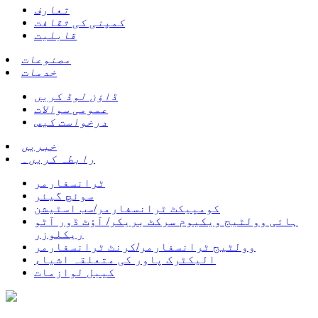
تعارف
کمپنی کی ثقافت
قابلیت
مصنوعات
خدمات
ڈاؤن لوڈ کریں
عمومی سوالات
درخواست کیس
خبریں
رابطہ کریں۔
ٹرانسفارمر
سوئچ گیئر
کومپیکٹ ٹرانسفارمر/سب اسٹیشن
ہائی وولٹیج ویکیوم سرکٹ بریکر/ آؤٹ ڈور آٹو
ریکلوزر
وولٹیج ٹرانسفارمر/کرنٹ ٹرانسفارمر
الیکٹرک پاور کی متعلقہ اشیاء
کیبل لوازمات