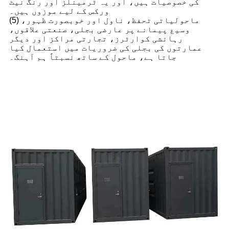
کی خصوصیات ہیں، اور یہ ٹرمینلز اور رنگ نیٹ
ورکس کے لیے موزوں ہیں۔
(5) ماحولیاتی تحفظ، ناول اور خوبصورت ظہور،
وسیع پیمانے پر عارضی بجلی، صنعتی علاقوں،
رہائشی کوارٹرز، تجارتی مراکز اور دیگر
عمارتوں کی بجلی کی ضروریات میں استعمال کیا
جاتا ہے، ماحول کے ساتھ نسبتاً ہم آہنگ۔