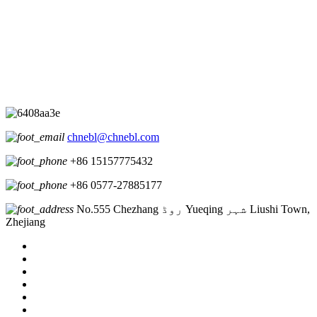
chnebl@chnebl.com
+86 15157775432
+86 0577-27885177
No.555 Chezhang روڈ Yueqing شہر Liushi Town,
Zhejiang