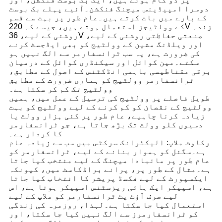
دوسرا امپیڈینس میچنگ فنکشن۔آئیے پہلے بک بوسٹ
کے بارے میں بات کرتے ہیں۔عام طور پر بہت سے قسم
کے وولٹیجز استعمال ہوتے ہیں، جیسے کہ 220V زندہ
روشنی کے لیے، 36V صنعتی حفاظتی روشنی کے لیے،
اور ویلڈنگ مشین کے وولٹیج کو بھی ایڈجسٹ کرنے
کی ضرورت ہے، یہ سب ٹرانسفارمر سے الگ نہیں ہو
سکتے۔مین کوائل اور سیکنڈری کوائل کے درمیان
برقی مقناطیسی باہمی انڈکٹنس کے اصول کے مطابق،
ٹرانسفارمر وولٹیج کو ہماری ضرورت کے مطابق
وولٹیج تک کم کر سکتا ہے۔
طویل فاصلے پر وولٹیج کی ترسیل کے عمل میں، ہمیں
وولٹیج کے نقصان کو کم کرنے کے لیے وولٹیج کو بہت
زیادہ کرنا چاہیے، عام طور پر کئی ہزار وولٹ یا
دسیوں کلو وولٹ تک بڑھ جاتا ہے، جو ٹرانسفارمر
کا کردار ہے۔
رکاوٹ ملاپ: الیکٹرانک سرکٹس میں سب سے زیادہ عام
ہے۔سگنل کو ہموار بنانے کے لیے، ٹرانسفارمر کو
عام طور پر مائبادا میچنگ کے لیے منتخب کیا جاتا
ہے۔مثال کے طور پر، پرانے براڈکاسٹ میں، کیونکہ
ایکسپورٹ کے لیے فکسڈ پریشر کا انتخاب کیا جاتا
ہے، اسپیکر ایک ہائی ریزسٹنس اسپیکر ہوتا ہے، اس
لیے صرف آؤٹ پٹ ٹرانسفارمر کو ملاپ کے لیے
استعمال کیا جا سکتا ہے۔لہذا، روزمرہ کی زندگی
کو ٹرانسفارمرز سے الگ نہیں کیا جا سکتا، اور