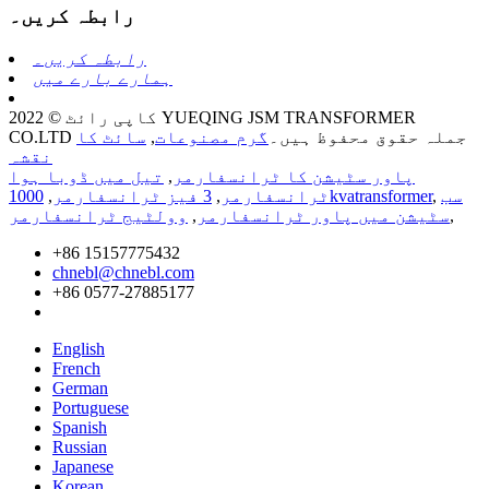
رابطہ کریں۔
رابطہ کریں۔
ہمارے بارے میں
کاپی رائٹ © 2022 YUEQING JSM TRANSFORMER
CO.LTD جملہ حقوق محفوظ ہیں۔
گرم مصنوعات
,
سائٹ کا
نقشہ
پاور سٹیشن کا ٹرانسفارمر
,
تیل میں ڈوبا ہوا
سب
,
1000kvatransformer
ٹرانسفارمر
,
3 فیز ٹرانسفارمر
,
,
سٹیشن میں پاور ٹرانسفارمر
,
وولٹیج ٹرانسفارمر
+86 15157775432
chnebl@chnebl.com
+86 0577-27885177
English
French
German
Portuguese
Spanish
Russian
Japanese
Korean