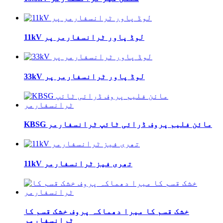
11kV لوڈ پاور ٹرانسفارمر پر
33kV لوڈ پاور ٹرانسفارمر پر
KBSG مائن فلیم پروف ڈرائی ٹائپ ٹرانسفارمر
11kV تھری فیز ٹرانسفارمر
خشک قسم کا میرا دھماکہ پروف خشک قسم کا
ٹرانسفارمر