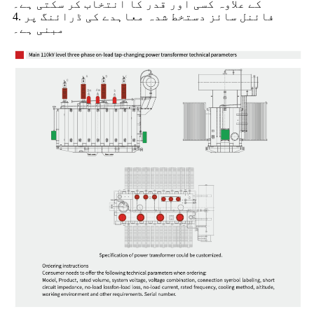
کے علاوہ کسی اور قدر کا انتخاب کر سکتی ہے۔
4. فائنل سائز دستخط شدہ معاہدے کی ڈرائنگ پر
مبنی ہے۔