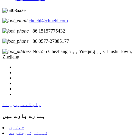
chnebl@chnebl.com
+86 15157775432
+86 0577-27885177
No.555 Chezhang روڈ Yueqing شہر Liushi Town,
Zhejiang
رابطے میں رہنا
ہمارے بارے میں
تعارف
کمپنی کی ثقافت