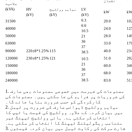
نقصان
صلاحیت
(kVA)
LV
میڈیم وولٹیج
HV
kW
k
(kV)
(kV)
(kV)
6.3
31500
20.0
10
6.6
40000
24.0
12
10.5
50000
28.0
14
21
36
63000
33.0
17
37
90000
220±8*1.25%
115
40.0
23
38.5
120000
230±8*1.25%
121
51.0
29
10.5
21
150000
60.0
34
36
180000
68.0
39
37
38.5
240000
83.0
51
1. مصنوعات کی فہرست میں خصوصی مصنوعات بھی صارف
کی ضروریات پر فراہم کی جا سکتی ہیں۔ مصنوعات کی
کارکردگی کو حسب ضرورت بنایا جائے گا۔
2. میڈیم وولٹیج ڈیوائس صارف کی ضرورت پر ٹیبل
میں بیان کردہ کے علاوہ وولٹیج کی قیمت یا ٹیپ کا
انتخاب کر سکتی ہے۔ ہائی وولٹیج ٹیپنگ غیر
متناسب ریگولیٹنگ ٹیپنگ کا انتخاب کر سکتی ہے۔
3. شارٹ سرکٹ کی رکاوٹ ٹیبل میں بیان کردہ قیمتوں