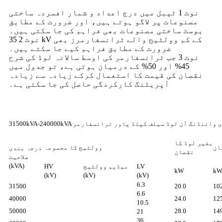
نوٹ 1 ٹیبل میں درج اعداد و شمار افسردہ ساختی
مصنوعات پر لاگو ہوتے ہیں، اور ضرورت کے مطابق
بوسٹ ساختی مصنوعات بھی فراہم کی جا سکتی ہیں۔
نوٹ 2 35 kV کے کم وولٹیج والے ٹرانسفارمرز بھی
ضرورت کے مطابق فراہم کیے جا سکتے ہیں۔
نوٹ 3 جب ٹرانسفارمر کی اوسط سالانہ لوڈ کی شرح
45% اور 50% کے درمیان ہوتی ہے، تو جدول میں
نقصان کی قیمت کا استعمال کرکے زیادہ سے زیادہ
آپریٹنگ کارکردگی حاصل کی جا سکتی ہے۔
3 تھری فیز تھری وائنڈنگ آن لوڈ سیلف کپلڈ پاور ٹرانسفارمر
بغیر لوڈ کا
ان
وولٹیج کا مجموعہ
درجہ بندی
نقصان
صلاحیت
(kVA)
LV
میڈیم وولٹیج
HV
kW
k
(kV)
(kV)
(kV)
6.3
31500
20.0
10
6.6
40000
24.0
12
10.5
50000
28.0
14
21
36