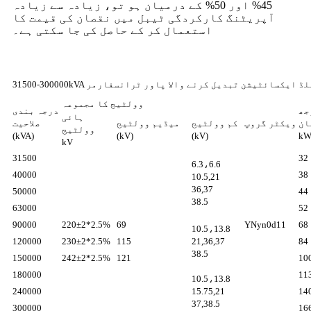
45% اور 50% کے درمیان ہو تو، زیادہ سے زیادہ
آپریٹنگ کارکردگی ٹیبل میں نقصان کی قیمت کا
استعمال کر کے حاصل کی جا سکتی ہے۔
ڈنگ نان فیلڈ ایکسائٹیشن تبدیل کرنے والا پاور ٹرانسفارمر
وولٹیج کا مجموعہ
جھ
درجہ بندی
ہائی
ان
ویکٹر گروپ
کم وولٹیج
میڈیم وولٹیج
صلاحیت
وولٹیج
(kVA)
(kV)
(kV)
k
kV
31500
32
6.3،6.6
40000
38
10.5,21
36,37
50000
44
38.5
63000
52
90000
220±2*2.5%
69
YNyn0d11
68
10.5،13.8
120000
230±2*2.5%
115
21,36,37
84
38.5
150000
242±2*2.5%
121
10
180000
11
10.5،13.8
240000
15.75,21
14
37,38.5
300000
16