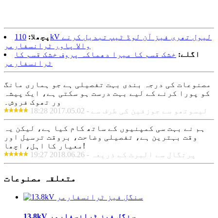
پچھلا:
110kV لیول تھری فیز آن لوڈ ٹیپ تبدیل کرنے
والا پاور ٹرانسفارمر
اگلے:
خشک قسم کا میرا دھماکہ پروف خشک قسم کا
ٹرانسفارمر
مصنوعات کی درجہ بندی بہت تفصیلی ہے جو ہماری مانگ
کو پورا کرنے کے لیے بہت درست ہو سکتی ہے، ایک پیشہ
ور تھوک فروش۔
لیسوتھو سے جوزفین کی طرف سے - 2017.05.02 18:28
ہم نے بہت سی کمپنیوں کے ساتھ کام کیا ہے، لیکن یہ
وقت بہترین ہے، تفصیلی وضاحت، بروقت ترسیل اور
معیار کا اہل، اچھا!
پرتگال سے البرٹ کے ذریعہ - 2018.06.26 19:27
متعلقہ مصنوعات
13.8kV سنگل فیز ٹرانسفارمر