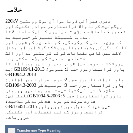
خلاصہ
220kV تھری فیز آئل ڈوبا ہوا آن لوڈ وولٹیج
ریگولیٹ کرنے والا ٹرانسفارمر مواد، تکنیک اور
تعمیر کے لحاظ سے بڑی تبدیلیوں کا ایک سلسلہ لاتا
ہے۔یہ کمپیکٹ تعمیر کی خصوصیت ہے،
کم وزن، اعلی کارکردگی، کم نقصان، کم شور، اور
کارکردگی کی وشوسنییتا۔پروڈکٹ گرڈ اور آپریشنل
لاگت میں کافی نقصانات کو کم کر سکتی ہے اور الگ
اقتصادی افادیت کو بڑھا سکتی ہے۔
پروڈکٹ مندرجہ ذیل قومی معیارات پر پورا اترتا
ہے: GB1094.1-2013 پاور ٹرانسفارمرز حصہ 1: عمومی؛
GB1094.2-2013
پاور ٹرانسفارمرز حصہ 2: درجہ حرارت میں اضافہ؛
GB1094.3-2003 پاور ٹرانسفارمرز حصہ 3: موصلیت کی
سطح، ڈائی الیکٹرک ٹیسٹ اور ہوا میں بیرونی
کلیئرنس؛GB1094.5-2003 پاور ٹرانسفارمرز حصہ 5:
شارٹ سرکٹ کو برداشت کرنے کی صلاحیت؛
GB/T6451-2015 تین فیز کے تیل میں ڈوبی پاور
ٹرانسفارمرز کے لیے تفصیلات اور تکنیکی
ضروریات۔