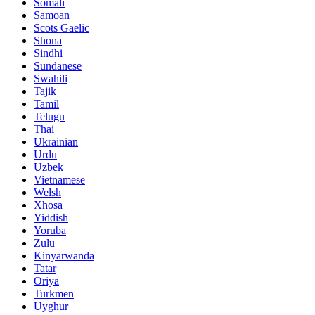
Somali
Samoan
Scots Gaelic
Shona
Sindhi
Sundanese
Swahili
Tajik
Tamil
Telugu
Thai
Ukrainian
Urdu
Uzbek
Vietnamese
Welsh
Xhosa
Yiddish
Yoruba
Zulu
Kinyarwanda
Tatar
Oriya
Turkmen
Uyghur