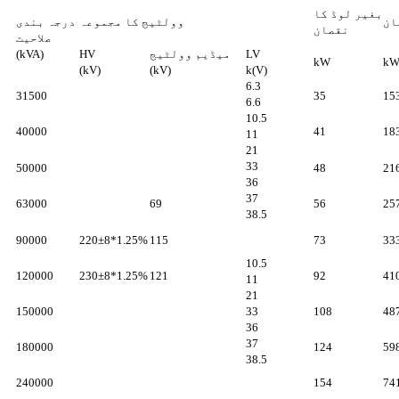
بغیر لوڈ کا
ان
وولٹیج کا مجموعہ
درجہ بندی
نقصان
صلاحیت
LV
میڈیم وولٹیج
HV
(kVA)
kW
k
(kV)
(kV)
k(V)
6.3
31500
35
15
6.6
10.5
40000
41
18
11
21
33
50000
48
21
36
37
63000
69
56
25
38.5
90000
220±8*1.25%
115
73
33
10.5
120000
230±8*1.25%
121
92
41
11
21
150000
33
108
48
36
37
180000
124
59
38.5
240000
154
74