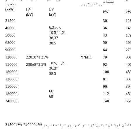
نقصان
ویکٹر گورپ
صلاحیت
(kVA)
HV
LV
kW
k
(kV)
k(V)
31500
30
12
6.3،6.6
40000
36
14
10.5,11,21
50000
43
17
36,37
63000
50
20
38.5
90000
64
27
120000
220±8*1.25%
YNd11
79
33
10.5,11,21
150000
230±8*2.5%
92
40
36,37
180000
108
45
38.5
120000
81
33
150000
96
39
66
180000
112
45
69
240000
140
56
 تھری وائنڈنگ آن لوڈ نل تبدیل کرنے والا پاور ٹرانسفارمر