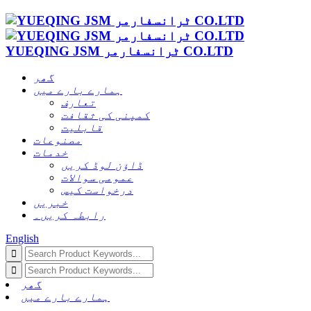
YUEQING JSM ٹرانسفارمر CO.LTD
گھر
ہمارے بارے میں
تعارف
کمپنی کی ثقافت
قابلیت
مصنوعات
خدمات
ڈاؤن لوڈ کریں
عمومی سوالات
درخواست کیس
خبریں
رابطہ کریں۔
English
گھر
ہمارے بارے میں