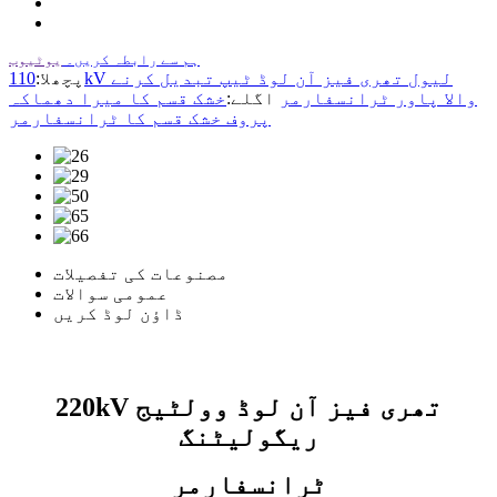
ہم سے رابطہ کریں۔
یوٹیوب
پچھلا:
110kV لیول تھری فیز آن لوڈ ٹیپ تبدیل کرنے
والا پاور ٹرانسفارمر
اگلے:
خشک قسم کا میرا دھماکہ
پروف خشک قسم کا ٹرانسفارمر
مصنوعات کی تفصیلات
عمومی سوالات
ڈاؤن لوڈ کریں
220kV تھری فیز آن لوڈ وولٹیج
ریگولیٹنگ
ٹرانسفارمر