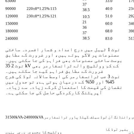
63000
33.0
17
37
90000
220±8*1.25%
115
40.0
23
38.5
120000
230±8*1.25%
121
51.0
29
10.5
21
150000
60.0
34
36
180000
68.0
39
37
38.5
240000
83.0
51
نوٹ 1 ٹیبل میں درج اعداد و شمار افسردہ ساختی
مصنوعات پر لاگو ہوتے ہیں، اور ضرورت کے مطابق
بوسٹ ساختی مصنوعات بھی فراہم کی جا سکتی ہیں۔
نوٹ 2 35 kV کے کم وولٹیج والے ٹرانسفارمر بھی
ضرورت کے مطابق فراہم کیے جا سکتے ہیں۔
نوٹ 3 جب ٹرانسفارمر کی اوسط سالانہ لوڈ کی شرح
45% اور 50% کے درمیان ہوتی ہے، تو جدول میں
نقصان کی قیمت کا استعمال کرکے زیادہ سے زیادہ
آپریٹنگ کارکردگی حاصل کی جا سکتی ہے۔
3 تھری فیز تھری وائنڈنگ آن لوڈ سیلف کپلڈ پاور ٹرانسفارمر
بغیر لوڈ کا
ان
وولٹیج کا مجموعہ
درجہ بندی