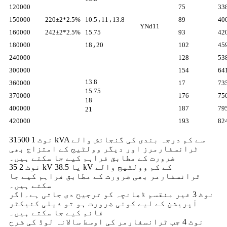
120000
75
33
150000
220±2*2.5%
10.5،11،13.8
89
40
YNd11
160000
242±2*2.5%
15.75
93
42
180000
18،20
102
45
240000
128
53
300000
154
64
13.8
360000
17
73
15.75
370000
176
75
18
400000
187
79
21
420000
193
82
نوٹ 1 31500 kVA سے کم درجہ بندی کی گنجائش والے
ٹرانسفارمرز اور دیگر وولٹیج کے امتزاج بھی
ضرورت کے مطابق فراہم کیے جا سکتے ہیں۔
نوٹ 2 35 kV یا 38.5 kV کے کم وولٹیج والے
ٹرانسفارمر بھی ضرورت کے مطابق فراہم کیے جا
سکتے ہیں۔
نوٹ 3 غیر منقسم ڈھانچہ کو ترجیح دی جاتی ہے۔اگر
آپریشن کے لیے کوئی ضرورت ہو تو ذیلی کنیکٹر
قائم کیے جا سکتے ہیں۔
نوٹ 4 جب ٹرانسفارمر کی اوسط سالانہ لوڈ کی شرح