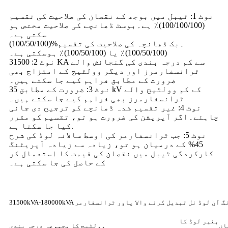
نوٹ 1: ٹیبل میں بوجھ کے نقصان کی صلاحیت کی تقسیم
(100/100/100)٪ ہے۔بوسٹ ڈھانچے کی صلاحیت مختص ہو
سکتی ہے۔
(100/50/100)%۔بک ڈھانچہ کی صلاحیت کی تقسیم
(100/50/100)٪ یا (100/50/100)٪ ہوسکتی ہے۔
نوٹ 2: 31500 KA سے کم درجہ بندی کی گنجائش والے
ٹرانسفارمرز اور دیگر وولٹیج کے امتزاج بھی
ضرورت کے مطابق فراہم کیے جا سکتے ہیں۔
نوٹ 3: ضرورت کے مطابق 35 kV کے کم وولٹیج والے
ٹرانسفارمرز بھی فراہم کیے جا سکتے ہیں۔
نوٹ 4: غیر تقسیم شدہ ڈھانچے کو ترجیح دی جانی
چاہئے۔اگر آپریشن کی ضرورت ہو تو، تقسیم کو مقرر
کیا جا سکتا ہے.
نوٹ 5: جب ٹرانسفارمر کی اوسط سالانہ لوڈ کی شرح
45% کے درمیان ہو تو، زیادہ سے زیادہ آپریٹنگ
کارکردگی ٹیبل میں نقصان کی قیمت کا استعمال کر
کے حاصل کی جا سکتی ہے۔
پلیکس وائنڈنگ آن لوڈ نل تبدیل کرنے والا پاور ٹرانسفارمر
بغیر لوڈ کا
ان
وولٹیج کا مجموعہ
درجہ بندی