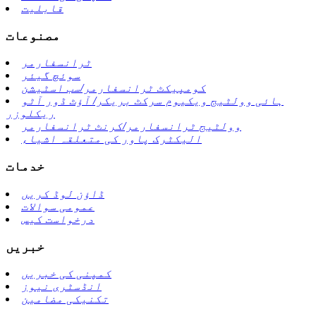
قابلیت
مصنوعات
ٹرانسفارمر
سوئچ گیئر
کومپیکٹ ٹرانسفارمر/سب اسٹیشن
ہائی وولٹیج ویکیوم سرکٹ بریکر/ آؤٹ ڈور آٹو
ریکلوزر
وولٹیج ٹرانسفارمر/کرنٹ ٹرانسفارمر
الیکٹرک پاور کی متعلقہ اشیاء
خدمات
ڈاؤن لوڈ کریں
عمومی سوالات
درخواست کیس
خبریں
کمپنی کی خبریں
انڈسٹری نیوز
تکنیکی مضامین