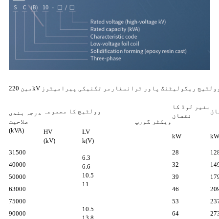
آن لوڈ وولٹیج ریگولیٹنگ پاور ٹرانسفارمر تکنیکی پیرامیٹرز
بغیر لوڈ کا
ان
وولٹیج کا مجموعہ
درجہ بندی
نقصان
ویکٹر گورپ
صلاحیت
(kVA)
HV
LV
kW
k
(kV)
k(V)
31500
28
12
6.3
40000
32
14
6.6
10.5
50000
39
17
11
63000
46
20
75000
53
23
10.5
90000
64
27
13.8