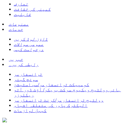
تعارف
کمپنی کی ثقافت
قابلیت
مصنوعات
خدمات
ڈاؤن لوڈ کریں
عمومی سوالات
درخواست کیس
خبریں
رابطہ کریں۔
ٹرانسفارمر
سوئچ گیئر
کومپیکٹ ٹرانسفارمر/سب اسٹیشن
ہائی وولٹیج ویکیوم سرکٹ بریکر/ آؤٹ ڈور آٹو
ریکلوزر
وولٹیج ٹرانسفارمر/کرنٹ ٹرانسفارمر
الیکٹرک پاور کی متعلقہ اشیاء
کیبل لوازمات