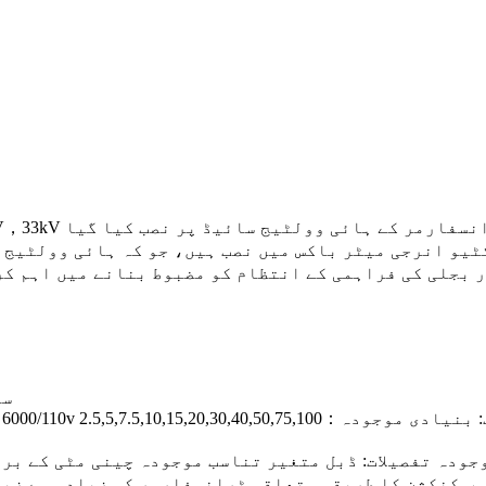
یو انرجی میٹر باکس میں نصب ہیں، جو کہ ہائی وولٹیج لا
2. درستگی کی سطح: 0.5 