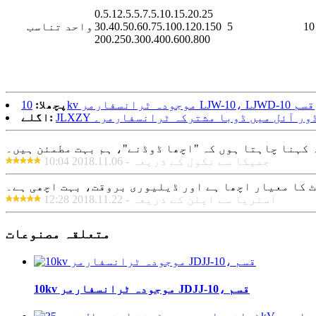
0.5.12.5.5.7.5.10.15.20.25
10
5
30.40.50.60.75.100.120.150
واحد تناسب
200.250.300.400.600.800
10kv موجودہ ٹرانسفارمر LJW-10، LJWD-10 قسم
پچھلا:
آؤٹ ڈور آئل میں ڈوبا مشترکہ ٹرانسفارمر۔
اگلے:
 کہنا چاہتا ہوں کہ "اچھا ڈوڈنے"، ہم بہت مطمئن ہیں۔
جمیکا سے نکول کے ذریعہ - 2018.11.06 10:04
 کا معیار اچھا ہے اور ڈیلیوری بروقت، بہت اچھی ہے۔
آسٹریا سے ایلن کے ذریعہ - 2018.11.22 12:28
متعلقہ مصنوعات
10kv موجودہ ٹرانسفارمر JDJJ-10، قسم