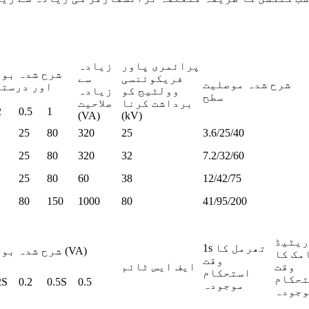
پرائمری پاور
زیادہ
شرح شدہ بو
فریکوئنسی
سے
شرح شدہ موصلیت
اور درستگ
وولٹیج کو
زیادہ
سطح
برداشت کرنا
صلاحیت
2
0.5
1
(VA)
(kV)
25
80
320
25
3.6/25/40
25
80
320
32
7.2/32/60
25
80
60
38
12/42/75
80
150
1000
80
41/95/200
ریٹیڈ
1s تھرمل کا
شرح شدہ بوجھ (VA)
مک کا
وقت
وقت
ایف ایس ٹائم
استحکام
تحکام
2S
0.2
0.5S
0.5
موجودہ
وجودہ