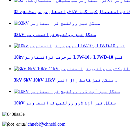
33kV سنگل فیز وولٹیج ٹرانسفارمر
10kv موجودہ ٹرانسفارمر LJW-10، LJWD-10 قسم
3kV 6kV 10kV 11kV سنگل فیز کاسٹ رال انسو...
10kV سنگل فیز آؤٹ ڈور وولٹیج ٹرانسفارمر
chnebl@chnebl.com