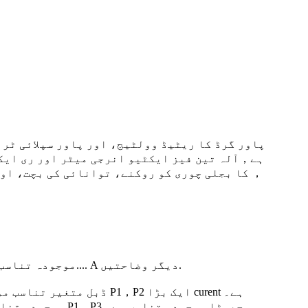
ہے，آلہ تین فیز ایکٹیو انرجی میٹر اور ری ایکٹ
3. شرح شدہ وولٹیج کا تناسب: 33000/110v，11000/110v，6000/110v موجودہ تناسب: بنیادی موجودہ：2.5,5,7.5,10,15,20,30,40,50,75,100.... A دیگر وضاحتیں.
4. ڈبل متغیر تناسب موجودہ تفصیلات: ڈبل متغیر تناسب موجودہ چینی مٹی کے برتن کی بوتل میں موجودہ تناسب تناسب کا اشارہ ہے P1，P2 ایک بڑا curent ہے۔
موجودہ تناسب کنکشن کا طریقہ متعلقہ ٹرانسفارمر کی زیادہ سے زیادہ صلاحیت کے مطابق منتخب کیا جانا چاہیے۔ تناسب P1，P3 چھوٹا موجودہ تناسب ہے۔