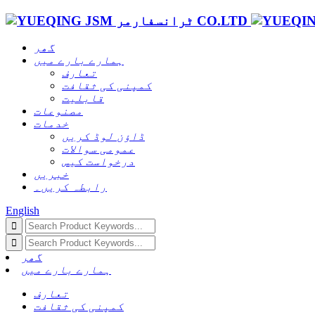
گھر
ہمارے بارے میں
تعارف
کمپنی کی ثقافت
قابلیت
مصنوعات
خدمات
ڈاؤن لوڈ کریں
عمومی سوالات
درخواست کیس
خبریں
رابطہ کریں۔
English
گھر
ہمارے بارے میں
تعارف
کمپنی کی ثقافت