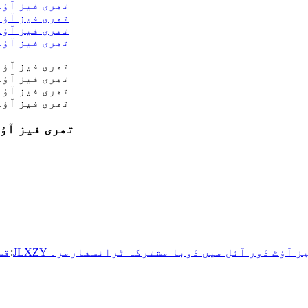
JLXZY تھری فی
ھری فیز آؤٹ ڈور آئل میں ڈوبا مشترکہ ٹرانسفارمر۔
اگلے:
10kv موجودہ ٹرانسفارم