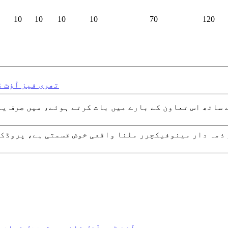
10
10
10
10
70
120
JLXZY تھری فیز 
 ساتھ اس تعاون کے بارے میں بات کرتے ہوئے، میں صرف یہ
 ذمہ دار مینوفیکچرر ملنا واقعی خوش قسمتی ہے، پروڈکٹ