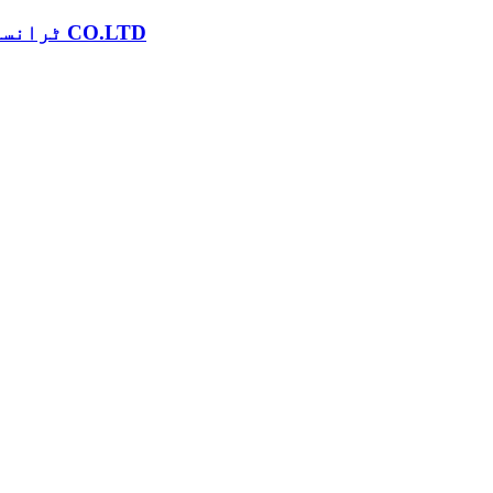
YUEQING JSM ٹرانسفارمر CO.LTD