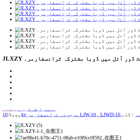
ز آؤٹ ڈور آئل میں ڈوبا مشترکہ ٹرانسفارمر۔
ہم سے رابطہ کریں۔
یوٹیوب
ر LJW-10، LJWD-10 قسم
پچھلا: