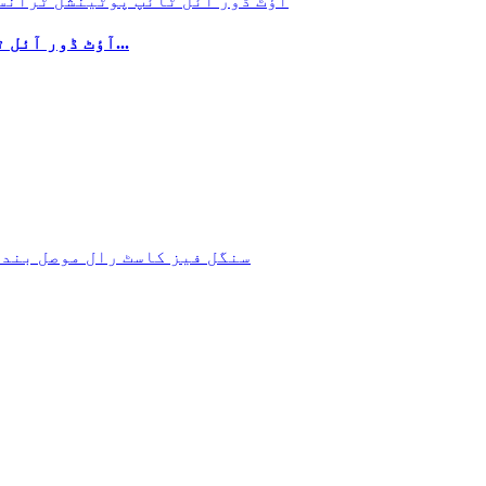
ٹرانسفارمر سب سٹیشن 35kV آؤٹ ڈور آئل ٹائی استعمال کیا گیا...