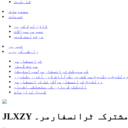
قابلیت
مصنوعات
خدمات
ڈاؤن لوڈ کریں
عمومی سوالات
درخواست کیس
خبریں
رابطہ کریں۔
ٹرانسفارمر
سوئچ گیئر
کومپیکٹ ٹرانسفارمر/سب اسٹیشن
ولٹیج ویکیوم سرکٹ بریکر/ آؤٹ ڈور آٹو ریکلوزر
وولٹیج ٹرانسفارمر/کرنٹ ٹرانسفارمر
الیکٹرک پاور کی متعلقہ اشیاء
کیبل لوازمات
با مشترکہ ٹرانسفارمر۔