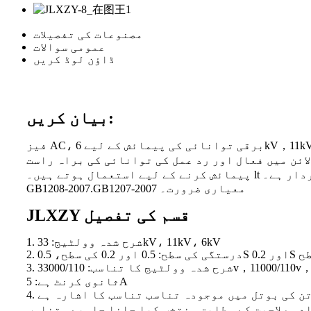
مصنوعات کی تفصیلات
عمومی سوالات
ڈاؤن لوڈ کریں
بیان کریں:
فیز AC، برقی توانائی کی پیمائش کے لیے 6kV，11kV，33kV پاور گرڈ کا ریٹیڈ وولٹیج، اور پاور سپلائی ٹرانسفارمر کے ہائی وولٹیج سائیڈ پر نصب کیا گیا
ئن میں فعال اور رد عمل کی توانائی کی براہ راست
پیمائش کرنے کے لیے استعمال ہوتے ہیں۔ lt کا بجلی چوری کو روکنے، توانائی کی بچت، اور بجلی کی فراہمی کے انتظام کو مضبوط بنانے میں اہم کردار ہے۔ ，
GB1208-2007.GB1207-2007 معیاری ضرورت۔
JLXZY قسم کی تفصیل
1. شرح شدہ وولٹیج: 33kV، 11kV، 6kV
اور 0.2 کی سطح، 0.5S اور 0.2S سطح
ثانوی کرنٹ ہے: 5A