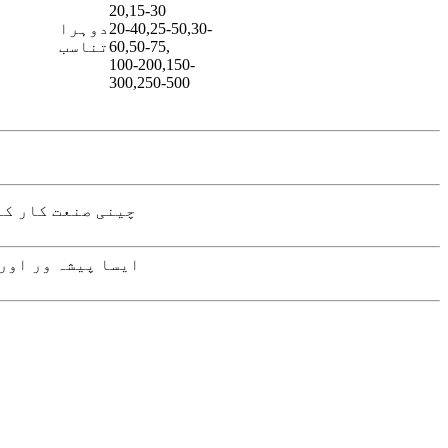
20,15-30
20-40,25-50,30-
دوہرا
60,50-75,
تناسب
100-200,150-
300,250-500
چینی صنعت کار کے
ایسا پیشہ ور اور