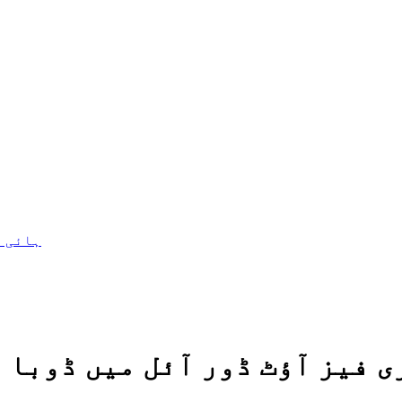
ہائی و
J تھری فیز آؤٹ ڈور آئل میں ڈو