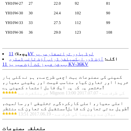
YH10W-27
27
22.0
92
81
YH10W-30
30
24.4
102
90
YH10W-33
33
27.5
112
99
YH10W-36
36
29.0
123
108
11kV لوڈ پاور ٹرانسفارمر پر
پچھلا:
اگلے:
آؤٹ ڈور ایکسپلشن ڈراپ آؤٹ ٹائپ ڈسٹری
بیوشن فیوز کٹ آؤٹ سیریز 11KV-36KV
کمپنی کی مصنوعات بہت اچھی طرح سے، ہم نے کئی بار
خریدا اور تعاون کیا، مناسب قیمت اور یقینی معیار،
مختصر یہ کہ یہ ایک قابل اعتماد کمپنی ہے!
فرینکفرٹ سے Mignon کی طرف سے - 2017.07.07 13:00
اعلی معیار، اعلی کارکردگی، تخلیقی اور سالمیت،
طویل مدتی تعاون کے قابل!مستقبل کے تعاون کے منتظر!
میلان سے وینیسا کی طرف سے - 2017.06.19 13:51
متعلقہ مصنوعات