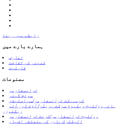
رابطے میں رہنا
ہمارے بارے میں
تعارف
کمپنی کی ثقافت
قابلیت
مصنوعات
ٹرانسفارمر
سوئچ گیئر
کومپیکٹ ٹرانسفارمر/سب اسٹیشن
ہائی وولٹیج ویکیوم سرکٹ بریکر/ آؤٹ ڈور آٹو
ریکلوزر
وولٹیج ٹرانسفارمر/کرنٹ ٹرانسفارمر
الیکٹرک پاور کی متعلقہ اشیاء