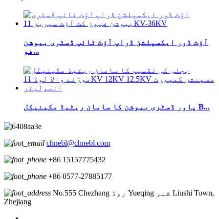
آؤٹ ڈور ایکسپلشن ڈراپ آؤٹ ٹائپ ڈسٹری بیوشن
فو...
پاور ڈسٹری بیوشن کا سامان ریٹیڈ مکینیکل B...
chnebl@chnebl.com
+86 15157775432
+86 0577-27885177
No.555 Chezhang روڈ Yueqing شہر Liushi Town,
Zhejiang