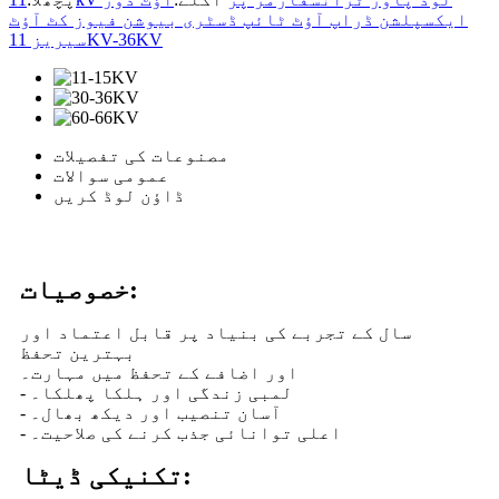
ایکسپلشن ڈراپ آؤٹ ٹائپ ڈسٹری بیوشن فیوز کٹ آؤٹ
سیریز 11KV-36KV
مصنوعات کی تفصیلات
عمومی سوالات
ڈاؤن لوڈ کریں
خصوصیات:
سال کے تجربے کی بنیاد پر قابل اعتماد اور
بہترین تحفظ
اور اضافے کے تحفظ میں مہارت۔
- لمبی زندگی اور ہلکا پھلکا۔
- آسان تنصیب اور دیکھ بھال۔
- اعلی توانائی جذب کرنے کی صلاحیت۔
تکنیکی ڈیٹا: