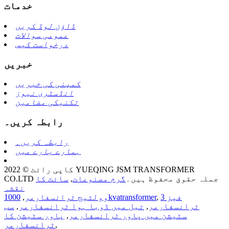
خدمات
ڈاؤن لوڈ کریں
عمومی سوالات
درخواست کیس
خبریں
کمپنی کی خبریں
انڈسٹری نیوز
تکنیکی مضامین
رابطہ کریں۔
رابطہ کریں۔
ہمارے بارے میں
کاپی رائٹ © 2022 YUEQING JSM TRANSFORMER
CO.LTD جملہ حقوق محفوظ ہیں۔
گرم مصنوعات
,
سائٹ کا
نقشہ
3 فیز
,
1000kvatransformer
وولٹیج ٹرانسفارمر
,
ٹرانسفارمر
,
تیل میں ڈوبا ہوا ٹرانسفارمر
,
سب
سٹیشن میں پاور ٹرانسفارمر
,
پاور سٹیشن کا
,
ٹرانسفارمر