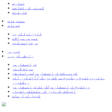
تعارف
کمپنی کی ثقافت
قابلیت
مصنوعات
خدمات
ڈاؤن لوڈ کریں
عمومی سوالات
درخواست کیس
خبریں
رابطہ کریں۔
ٹرانسفارمر
سوئچ گیئر
کومپیکٹ ٹرانسفارمر/سب اسٹیشن
ہائی وولٹیج ویکیوم سرکٹ بریکر/ آؤٹ ڈور آٹو
ریکلوزر
وولٹیج ٹرانسفارمر/کرنٹ ٹرانسفارمر
الیکٹرک پاور کی متعلقہ اشیاء
کیبل لوازمات