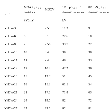
8/10μS بجلی
1/10 μS کھڑی
MOA ریٹیڈ
MOCV
وجودہ تسلسل
موجودہ تسلسل
وولٹیج
قسم
kV(rms)
kV
YH5W-3
3
2.55
11.3
9
YH5W-6
6
5.1
22.6
18
YH5W-9
9
7.56
33.7
27
YH5W-10
10
8.4
36
30
YH5W-11
11
9.4
40
33
YH5W-12
12
10.2
42.2
36
YH5W-15
15
12.7
51
45
YH5W-18
18
15.3
61.5
54
YH5W-21
21
17.0
71.8
63
YH5W-24
24
19.5
82
72
YH5W-27
27
22.0
92
81