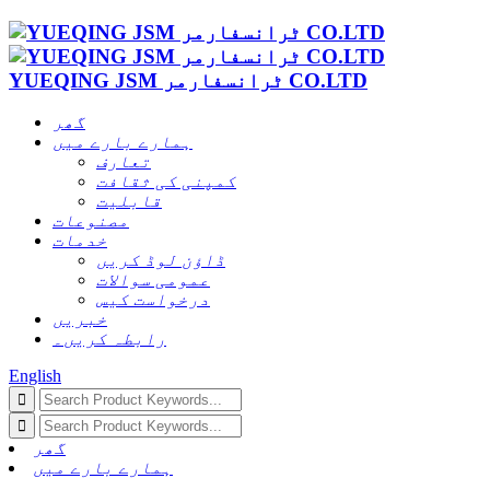
YUEQING JSM ٹرانسفارمر CO.LTD
گھر
ہمارے بارے میں
تعارف
کمپنی کی ثقافت
قابلیت
مصنوعات
خدمات
ڈاؤن لوڈ کریں
عمومی سوالات
درخواست کیس
خبریں
رابطہ کریں۔
English
گھر
ہمارے بارے میں