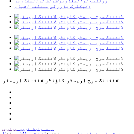
وولٹیج ٹرانسفارمر/کرنٹ ٹرانسفارمر
الیکٹرک پاور کی متعلقہ اشیاء
لائٹننگ سرج اریسٹر کاؤنٹر لائٹننگ اریسٹر
ہم سے رابطہ کریں۔
یوٹیوب
11kV لوڈ پاور ٹرانسفارمر پر
اگلے:
آؤٹ ڈور
پچھلا: