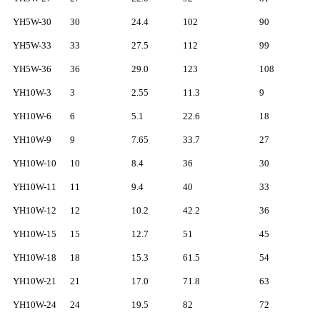
YH5W-30
30
24.4
102
90
YH5W-33
33
27.5
112
99
YH5W-36
36
29.0
123
108
YH10W-3
3
2.55
11.3
9
YH10W-6
6
5.1
22.6
18
YH10W-9
9
7.65
33.7
27
YH10W-10
10
8.4
36
30
YH10W-11
11
9.4
40
33
YH10W-12
12
10.2
42.2
36
YH10W-15
15
12.7
51
45
YH10W-18
18
15.3
61.5
54
YH10W-21
21
17.0
71.8
63
YH10W-24
24
19.5
82
72