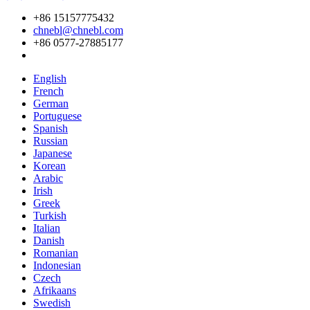
+86 15157775432
chnebl@chnebl.com
+86 0577-27885177
English
French
German
Portuguese
Spanish
Russian
Japanese
Korean
Arabic
Irish
Greek
Turkish
Italian
Danish
Romanian
Indonesian
Czech
Afrikaans
Swedish