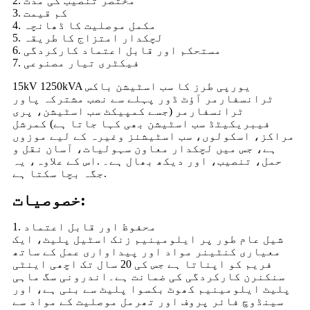
2. مختصر تنصیب کی مدت
3. کم قیمت
4. مکمل موصلیت کا ڈھانچہ
5. لچکدار امتزاج کا طریقہ
6. مستحکم اور قابل اعتماد کارکردگی
7. فیکٹری تیار مصنوعی
15kV 1250kVA یورپی طرز کا سب اسٹیشن باکس
ٹرانسفارمر آؤٹ ڈور پہلے سے نصب مشترکہ پاور
ٹرانسفارمر (جسے کمپیکٹ سب اسٹیشن، پری
فیبریکیٹڈ سب اسٹیشن بھی کہا جاتا ہے) کمرشل
مراکز، اسکولوں، سب اسٹیشنز وغیرہ کے لیے موزوں
ہے، جس میں لچکدار معاون سہولیات، آسان نقل و
حمل، تنصیب، اور دیکھ بھال ہے۔ .اس کے علاوہ، یہ
جگہ بچا سکتا ہے.
خصوصیات:
1. محفوظ اور قابل اعتماد
شیل عام طور پر ایلومینیم زنک اسٹیل پلیٹ، ایک
معیاری کنٹینر مواد اور پیداواری عمل کے ساتھ
فریم کو اپناتا ہے جس کی 20 سال تک اچھی اینٹی
سنکنرن کارکردگی کی ضمانت ہے۔اندرونی سگ ماہی
پلیٹ ایلومینیم کھوٹ بکسوا پلیٹ سے بنی ہے، اور
سینڈوچ فائر پروف اور تھرمل موصلیت کے مواد سے