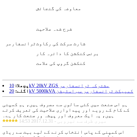
معاوضہ کی گنجائش
شرح شدہ صلاحیت
شارٹ سرکٹ کی رکاوٹ
ٹرانسفارمر
برنس کنکشن کا دائرہ کار
کنکشن گروپ کی علامت
10kV 20kV ZGS مشترکہ ٹرانسفارمر
پچھلا:
20kV 5000kVA کمپیکٹ ٹرانسفارمر سب اسٹیشن
اگلے:
ہم اس صنعت میں کئی سالوں سے مصروف ہیں، ہم کمپنی
کے کام کے رویے اور پیداواری صلاحیت کی تعریف کرتے
ہیں، یہ ایک معروف اور پیشہ ور صنعت کار ہے۔
میری طرف سے نیروبی - 2017.12.31 14:53
اس کمپنی کے پاس انتخاب کرنے کے لیے بہت سے ریڈی