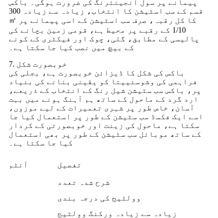
پیمانے پر سول انجینئرنگ کی ضرورت ہوگی۔ باکس
قسم کے سب اسٹیشن کا انتخاب، زیادہ سے زیادہ 300
㎡ کا کل رقبہ، صرف سب اسٹیشن کے اسی پیمانے پر
1/10 کے رقبے پر محیط ہے، قومی زمین بچانے کی
پالیسی کے مطابق، گلی، چوک اور فیکٹری کے کونے
کے بیچ میں نصب کیا جا سکتا ہے۔
7. خوبصورت شکل
باکس کی شکل کا ڈیزائن خوبصورت ہے، بجلی کی
فراہمی کی وشوسنییتا کو یقینی بنانے کی بنیاد
پر، باکس سب سٹیشن شیل رنگ کے انتخاب کے ذریعے،
ارد گرد کے ماحول کے ساتھ ہم آہنگ ہونے میں بہت
آسان، خاص طور پر شہری تعمیرات کے لیے موزوں،
اسے ایک فکسڈ سب سٹیشن کے طور پر استعمال کیا جا
سکتا ہے، ماحول کی زینت اور خوبصورتی کے کردار
کے ساتھ موبائل سب سٹیشن کے طور پر بھی استعمال
کیا جا سکتا ہے۔
تفصیل
آئٹم
شرح شدہ تعدد
وولٹیج کی درجہ بندی
زیادہ سے زیادہ ورکنگ وولٹیج