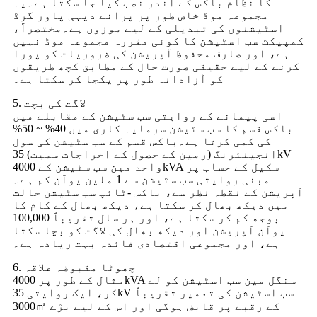
کا نظام باکس کے اندر نصب کیا جا سکتا ہے۔یہ
مجموعہ موڈ خاص طور پر پرانے دیہی پاور گرڈ
اسٹیشنوں کی تبدیلی کے لیے موزوں ہے۔مختصراً،
کمپیکٹ سب اسٹیشن کا کوئی مقررہ مجموعہ موڈ نہیں
ہے، اور صارف محفوظ آپریشن کی ضروریات کو پورا
کرنے کے لیے حقیقی صورت حال کے مطابق کچھ طریقوں
کو آزادانہ طور پر یکجا کر سکتا ہے۔
5. لاگت کی بچت
اسی پیمانے کے روایتی سب سٹیشن کے مقابلے میں
باکس قسم کا سب سٹیشن سرمایہ کاری میں 40% ~ 50%
کی کمی کرتا ہے۔باکس قسم کے سب سٹیشن کی سول
انجینئرنگ (زمین کے حصول کے اخراجات سمیت) 35kV
واحد مین سب سٹیشن کے 4000kVA سکیل کے حساب پر
مبنی روایتی سب سٹیشن سے 1 ملین یوآن کم ہے۔
آپریشن کے نقطہ نظر سے، باکس -ٹائپ سب سٹیشن حالت
میں دیکھ بھال کر سکتا ہے، دیکھ بھال کے کام کا
بوجھ کم کر سکتا ہے، اور ہر سال تقریباً 100,000
یوآن آپریشن اور دیکھ بھال کی لاگت کو بچا سکتا
ہے، اور مجموعی اقتصادی فائدہ بہت زیادہ ہے۔
6. چھوٹا مقبوضہ علاقہ
مثال کے طور پر 4000kVA سنگل مین سب اسٹیشن کو لے
کر، ایک روایتی 35kV سب اسٹیشن کی تعمیر تقریباً
3000㎡ کے رقبے پر قابض ہوگی اور اس کے لیے بڑے