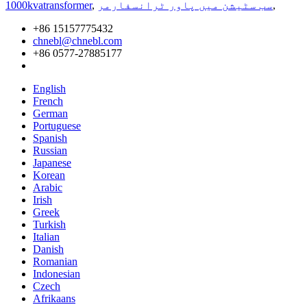
,
سب سٹیشن میں پاور ٹرانسفارمر
,
1000kvatransformer
+86 15157775432
chnebl@chnebl.com
+86 0577-27885177
English
French
German
Portuguese
Spanish
Russian
Japanese
Korean
Arabic
Irish
Greek
Turkish
Italian
Danish
Romanian
Indonesian
Czech
Afrikaans