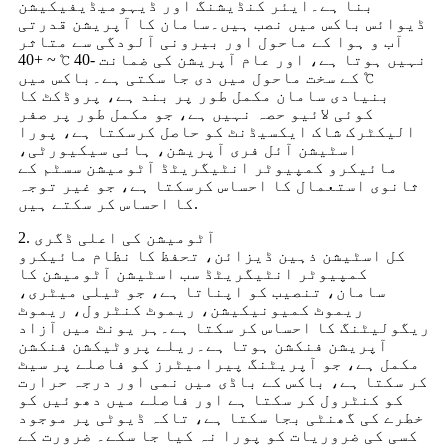
بنا ہے۔ایئر کنڈیشنگ اور ڈیہومیڈیفیکیشن
ڈیوائس باکس میں نصب ہیں۔سامان کا آپریشن قدرتی
آب و ہوا کے ماحول اور بیرونی آلودگی سے متاثر
نہیں ہوتا ہے، اور عام آپریشن کی ضمانت -40 ℃ ~ +40
℃ کے سخت ماحول میں دی جا سکتی ہے۔باکس میں
بنیادی سامان مکمل طور پر بند ہے، پروڈکٹ کا
کوئی لائیو حصہ نہیں ہے، جو مکمل طور پر صفر
الیکٹرک شاک ایکسیڈنٹ کو حاصل کرسکتا ہے، پورا
اسٹیشن آئل فری آپریشن، ہائی سیکیورٹی،
مائیکرو کمپیوٹر انٹیگریٹڈ آٹومیشن سسٹم کے
ثانوی استعمال کا احساس کرسکتا ہے، جو غیر توجہ
کا احساس کر سکتے ہیں.
2. آٹومیشن کی اعلی ڈگری
کل اسٹیشن ذہین ڈیزائن، تحفظ کا نظام مائیکرو
کمپیوٹر انٹیگریٹڈ سب اسٹیشن آٹومیشن کا
سامان، تنصیب کو اپناتا ہے، جو ٹیلی میٹری،
ریموٹ کمیونیکیشن، ریموٹ کنٹرول، ریموٹ
ریگولیٹنگ کا احساس کر سکتا ہے۔ہر یونٹ میں آزاد
آپریشن فنکشن ہوتا ہے۔ریلے پروٹیکشن فنکشن
مکمل ہے، جو آپریٹنگ پیرامیٹرز کو فاصلے پر سیٹ
کر سکتا ہے، باکس کے باڈی میں نمی اور درجہ حرارت
کو کنٹرول کر سکتا ہے اور فاصلے میں دھوئیں کو
خطرے کی گھنٹی بجا سکتا ہے، تاکہ ڈیوٹی پر موجود
کسی کی ضروریات کو پورا نہ کیا جا سکے۔ ضرورت کے