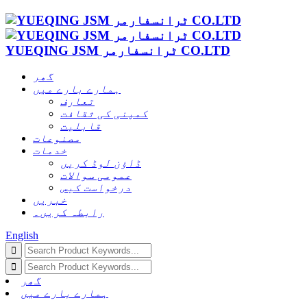
YUEQING JSM ٹرانسفارمر CO.LTD
گھر
ہمارے بارے میں
تعارف
کمپنی کی ثقافت
قابلیت
مصنوعات
خدمات
ڈاؤن لوڈ کریں
عمومی سوالات
درخواست کیس
خبریں
رابطہ کریں۔
English
گھر
ہمارے بارے میں