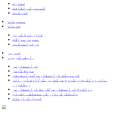
تعارف
کمپنی کی ثقافت
قابلیت
مصنوعات
خدمات
ڈاؤن لوڈ کریں
عمومی سوالات
درخواست کیس
خبریں
رابطہ کریں۔
ٹرانسفارمر
سوئچ گیئر
کومپیکٹ ٹرانسفارمر/سب اسٹیشن
ہائی وولٹیج ویکیوم سرکٹ بریکر/ آؤٹ ڈور آٹو
ریکلوزر
وولٹیج ٹرانسفارمر/کرنٹ ٹرانسفارمر
الیکٹرک پاور کی متعلقہ اشیاء
کیبل لوازمات