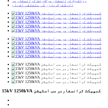
وولٹیج ٹرانسفارمر/کرنٹ ٹرانسفارمر
الیکٹرک پاور کی متعلقہ اشیاء
15kV 1250kVA کمپیکٹ ٹرانسفارمر سب اسٹیشن