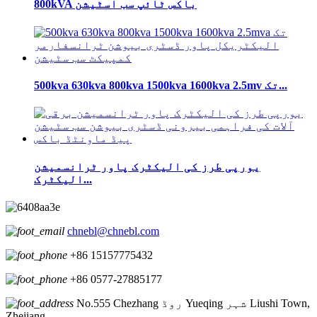
800kVA باکس ٹائپ سب اسٹیشن
500kva 630kva 800kva 1500kva 1600kva 2.5mv تک...
یورپی طرز کی الیکٹرک پاور ٹرانسمیشن
الیکٹرک...
chnebl@chnebl.com
+86 15157775432
+86 0577-27885177
No.555 Chezhang روڈ Yueqing شہر Liushi Town,
Zhejiang