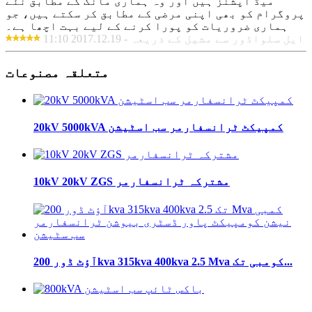
میڈ آپشنز ہیں اور وہ ہماری مانگ کے مطابق نئے
پروگرام کو بھی اپنی مرضی کے مطابق کر سکتے ہیں، جو
ہماری ضروریات کو پورا کرنے کے لیے بہت اچھا ہے۔
ایل سلواڈور سے مشیل کے ذریعہ - 2017.12.19 11:10
متعلقہ مصنوعات
20kV 5000kVA کمپیکٹ ٹرانسفارمر سب اسٹیشن
10kV 20kV ZGS مشترکہ ٹرانسفارمر
آؤٹ ڈور 200kva 315kva 400kva 2.5 Mva کومبی تک...