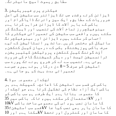
مطابق ریموٹ امیج مانیٹرنگ۔
3. فیکٹری پری فیبریکیشن
ڈیزائن کرتے وقت، جب تک ڈیزائنر سب سٹیشن کی اصل
ضروریات کے مطابق، ایک مین وائرنگ ڈایاگرام اور
باکس کے باہر آلات کا ڈیزائن فراہم کرتا ہے،
مینوفیکچررز تمام آلات کی تنصیب اور ڈیبگنگ کر
سکتے ہیں، واقعی سب سٹیشن کی تعمیراتی فیکٹری کا
احساس کر سکتے ہیں، ڈیزائن اور مینوفیکچرنگ
سائیکل کو مختصر کریں۔سائٹ پر انسٹالیشن کے لیے
صرف باکس پوزیشننگ، بکس کے درمیان کیبل کنکشن،
آؤٹ گوئنگ کیبل کنکشن، پروٹیکشن کیلیبریشن،
ٹرانسمیشن ٹیسٹ اور دیگر کمیشننگ کام کی ضرورت
ہوتی ہے۔تنصیب سے لے کر شروع ہونے تک پورے سب
اسٹیشن کو صرف 5 ~ 8 دن درکار ہوتے ہیں، جس سے
تعمیراتی مدت بہت کم ہو جاتی ہے۔
4. لچکدار مجموعہ موڈ
باکس کی قسم سب اسٹیشن کا ڈھانچہ کمپیکٹ ہے، ہر
باکس ایک آزاد نظام کی تشکیل کرتا ہے، جو لچکدار
کا مجموعہ بناتا ہے، ایک طرف، ہم سب باکس کو
استعمال کر سکتے ہیں، تاکہ باکس میں 35kV اور
10kV کا سامان نصب ہو، اس کی مجموعی ساخت باکس
قسم سب اسٹیشن؛35kV کا سامان باہر بھی نصب کیا جا
سکتا ہے، اور 10kV کا سامان اور کنٹرول اور تحفظ