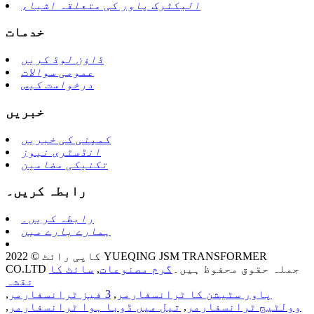
الیکٹرک پاور کی متعلقہ اشیاء
خدمات
ڈاؤن لوڈ کریں
عمومی سوالات
درخواست کیس
خبریں
کمپنی کی خبریں
انڈسٹری نیوز
تکنیکی مضامین
رابطہ کریں۔
رابطہ کریں۔
ہمارے بارے میں
کاپی رائٹ © 2022 YUEQING JSM TRANSFORMER
CO.LTD جملہ حقوق محفوظ ہیں۔
گرم مصنوعات
,
سائٹ کا
نقشہ
پاور سٹیشن کا ٹرانسفارمر
,
3 فیز ٹرانسفارمر
,
وولٹیج ٹرانسفارمر
,
تیل میں ڈوبا ہوا ٹرانسفارمر
,