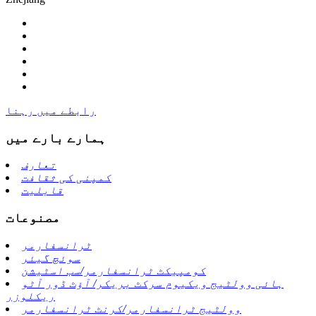
رابطے میں رہنا
ہمارے بارے میں
تعارف
کمپنی کی ثقافت
قابلیت
مصنوعات
ٹرانسفارمر
سوئچ گیئر
کومپیکٹ ٹرانسفارمر/سب اسٹیشن
ہائی وولٹیج ویکیوم سرکٹ بریکر/ آؤٹ ڈور آٹو
ریکلوزر
وولٹیج ٹرانسفارمر/کرنٹ ٹرانسفارمر