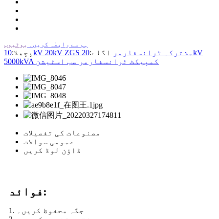
ہم سے رابطہ کریں۔
یوٹیوب
10kV 20kV ZGS مشترکہ ٹرانسفارمر
اگلے:
20kV
پچھلا:
5000kVA کمپیکٹ ٹرانسفارمر سب اسٹیشن
مصنوعات کی تفصیلات
عمومی سوالات
ڈاؤن لوڈ کریں
فوائد:
1. جگہ محفوظ کریں۔