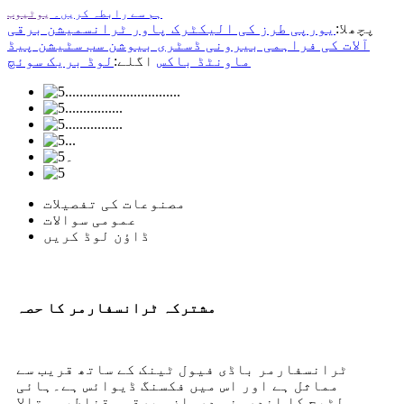
ہم سے رابطہ کریں۔
یوٹیوب
پچھلا:
یورپی طرز کی الیکٹرک پاور ٹرانسمیشن برقی
آلات کی فراہمی بیرونی ڈسٹری بیوشن سب سٹیشن پیڈ
ماونٹڈ باکس
اگلے:
لوڈ بریک سوئچ
مصنوعات کی تفصیلات
عمومی سوالات
ڈاؤن لوڈ کریں
مشترکہ ٹرانسفارمر کا حصہ
ٹرانسفارمر باڈی فیول ٹینک کے ساتھ قریب سے
مماثل ہے اور اس میں فکسنگ ڈیوائس ہے۔ہائی
وولٹیج کا اندرونی دروازہ برقی مقناطیسی تالا