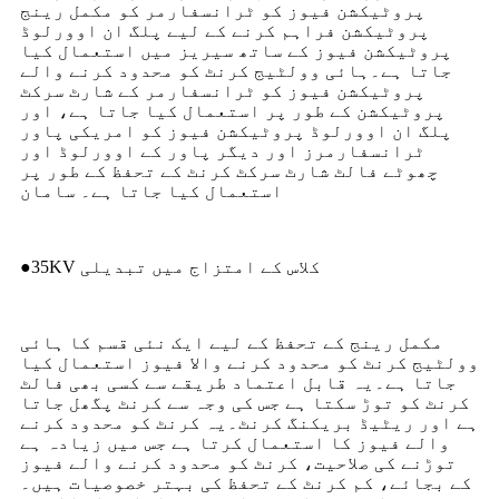
پروٹیکشن فیوز کو ٹرانسفارمر کو مکمل رینج
پروٹیکشن فراہم کرنے کے لیے پلگ ان اوورلوڈ
پروٹیکشن فیوز کے ساتھ سیریز میں استعمال کیا
جاتا ہے۔ہائی وولٹیج کرنٹ کو محدود کرنے والے
پروٹیکشن فیوز کو ٹرانسفارمر کے شارٹ سرکٹ
پروٹیکشن کے طور پر استعمال کیا جاتا ہے، اور
پلگ ان اوورلوڈ پروٹیکشن فیوز کو امریکی پاور
ٹرانسفارمرز اور دیگر پاور کے اوورلوڈ اور
چھوٹے فالٹ شارٹ سرکٹ کرنٹ کے تحفظ کے طور پر
استعمال کیا جاتا ہے۔ سامان
●35KV کلاس کے امتزاج میں تبدیلی
مکمل رینج کے تحفظ کے لیے ایک نئی قسم کا ہائی
وولٹیج کرنٹ کو محدود کرنے والا فیوز استعمال کیا
جاتا ہے۔یہ قابل اعتماد طریقے سے کسی بھی فالٹ
کرنٹ کو توڑ سکتا ہے جس کی وجہ سے کرنٹ پگھل جاتا
ہے اور ریٹیڈ بریکنگ کرنٹ۔یہ کرنٹ کو محدود کرنے
والے فیوز کا استعمال کرتا ہے جس میں زیادہ ہے
توڑنے کی صلاحیت، کرنٹ کو محدود کرنے والے فیوز
کے بجائے، کم کرنٹ کے تحفظ کی بہتر خصوصیات ہیں۔