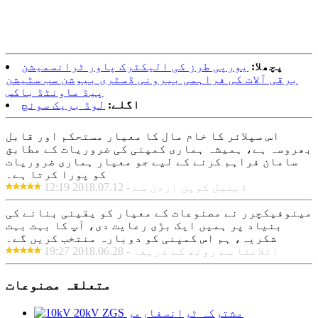
پچھلا:
یورپی طرز کی الیکٹرک پاور ٹرانسمیشن
برقی آلات کی فراہمی بیرونی ڈسٹری بیوشن سب سٹیشن
پیڈ ماونٹڈ باکس
اگلے:
لوڈ بریک سوئچ
اس سپلائر کا خام مال کا معیار مستحکم اور قابل
بھروسہ ہے، ہمیشہ ہماری کمپنی کی ضروریات کے مطابق
سامان فراہم کرنے کے لیے جو معیار ہماری ضروریات
کو پورا کرتا ہے۔
ڈینیل کوپن اردن سے - 2018.07.12 12:19
مینوفیکچرر نے مصنوعات کے معیار کو یقینی بنانے کی
بنیاد پر ہمیں ایک بڑی رعایت دی، آپ کا بہت بہت
شکریہ، ہم اس کمپنی کو دوبارہ منتخب کریں گے۔
اٹلانٹا سے روتھ کے ذریعہ - 2018.06.28 19:27
متعلقہ مصنوعات