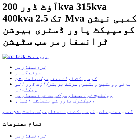
آؤٹ ڈور 200kva 315kva
400kva تک 2.5 Mva کمبی نیشن
کومپیکٹ پاور ڈسٹری بیوشن
ٹرانسفارمر سب سٹیشن
پیچھے
ٹرانسفارمر
سوئچ گیئر
کومپیکٹ ٹرانسفارمر/سب اسٹیشن
ہائی وولٹیج ویکیوم سرکٹ بریکر/ آؤٹ ڈور آٹو
ریکلوزر
وولٹیج ٹرانسفارمر/کرنٹ ٹرانسفارمر
الیکٹرک پاور کی متعلقہ اشیاء
گھر
-
مصنوعات
-
کومپیکٹ ٹرانسفارمر/سب اسٹیشن
قسم
تمام مصنوعات
ٹرانسفارمر