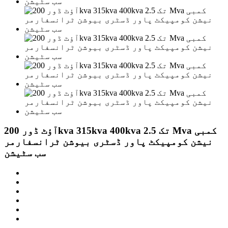
آؤٹ ڈور 200kva 315kva 400kva تک 2.5 Mva کمبی
نیشن کومپیکٹ پاور ڈسٹری بیوشن ٹرانسفارمر
سب سٹیشن