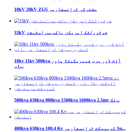
10kV 20kV ZGS مشترکہ ٹرانسفارمر
33kV فوٹوولٹک امریکن باکس سب اسٹیشن
10kv 11kv 500kva آؤٹ ڈور پری فیبریکیٹڈ پاور
ڈی...
500kva 630kva 800kva 1500kva 1600kva 2.5mv تک...
400kva 630kva 100.4 Kv کومپیکٹ ٹرانسفارمر Su...