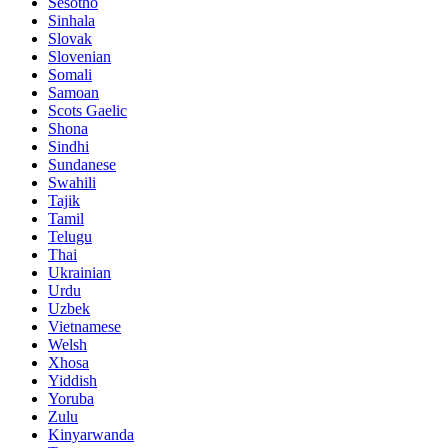
Sesotho
Sinhala
Slovak
Slovenian
Somali
Samoan
Scots Gaelic
Shona
Sindhi
Sundanese
Swahili
Tajik
Tamil
Telugu
Thai
Ukrainian
Urdu
Uzbek
Vietnamese
Welsh
Xhosa
Yiddish
Yoruba
Zulu
Kinyarwanda