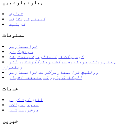
ہمارے بارے میں
تعارف
کمپنی کی ثقافت
قابلیت
مصنوعات
ٹرانسفارمر
سوئچ گیئر
کومپیکٹ ٹرانسفارمر/سب اسٹیشن
ہائی وولٹیج ویکیوم سرکٹ بریکر/ آؤٹ ڈور آٹو
ریکلوزر
وولٹیج ٹرانسفارمر/کرنٹ ٹرانسفارمر
الیکٹرک پاور کی متعلقہ اشیاء
خدمات
ڈاؤن لوڈ کریں
عمومی سوالات
درخواست کیس
خبریں