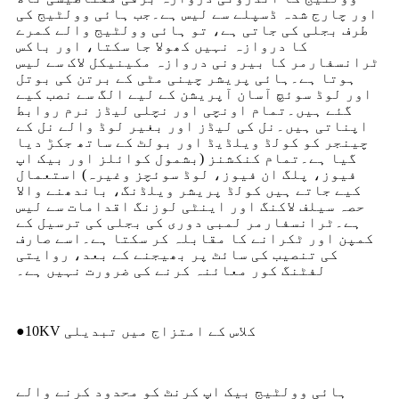
اور چارج شدہ ڈسپلے سے لیس ہے۔جب ہائی وولٹیج کی
طرف بجلی کی جاتی ہے، تو ہائی وولٹیج والے کمرے
کا دروازہ نہیں کھولا جا سکتا، اور باکس
ٹرانسفارمر کا بیرونی دروازہ مکینیکل لاک سے لیس
ہوتا ہے۔ہائی پریشر چینی مٹی کے برتن کی بوتل
اور لوڈ سوئچ آسان آپریشن کے لیے الگ سے نصب کیے
گئے ہیں۔تمام اونچی اور نچلی لیڈز نرم روابط
اپناتی ہیں۔نل کی لیڈز اور بغیر لوڈ والے نل کے
چینجر کو کولڈ ویلڈیڈ اور بولٹ کے ساتھ جکڑ دیا
گیا ہے۔تمام کنکشنز (بشمول کوائلز اور بیک اپ
فیوز، پلگ ان فیوز، لوڈ سوئچز وغیرہ) استعمال
کیے جاتے ہیں کولڈ پریشر ویلڈنگ، باندھنے والا
حصہ سیلف لاکنگ اور اینٹی لوزنگ اقدامات سے لیس
ہے۔ٹرانسفارمر لمبی دوری کی بجلی کی ترسیل کے
کمپن اور ٹکرانے کا مقابلہ کر سکتا ہے۔اسے صارف
کی تنصیب کی سائٹ پر بھیجنے کے بعد، روایتی
لفٹنگ کور معائنہ کرنے کی ضرورت نہیں ہے۔
●10KV کلاس کے امتزاج میں تبدیلی
ہائی وولٹیج بیک اپ کرنٹ کو محدود کرنے والے