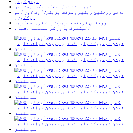
سوئچ گیئر
کومپیکٹ ٹرانسفارمر/سب اسٹیشن
ہائی وولٹیج ویکیوم سرکٹ بریکر/ آؤٹ ڈور آٹو
ریکلوزر
وولٹیج ٹرانسفارمر/کرنٹ ٹرانسفارمر
الیکٹرک پاور کی متعلقہ اشیاء