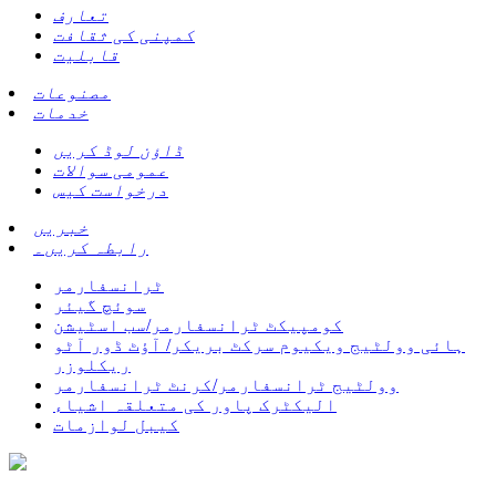
تعارف
کمپنی کی ثقافت
قابلیت
مصنوعات
خدمات
ڈاؤن لوڈ کریں
عمومی سوالات
درخواست کیس
خبریں
رابطہ کریں۔
ٹرانسفارمر
سوئچ گیئر
کومپیکٹ ٹرانسفارمر/سب اسٹیشن
ہائی وولٹیج ویکیوم سرکٹ بریکر/ آؤٹ ڈور آٹو
ریکلوزر
وولٹیج ٹرانسفارمر/کرنٹ ٹرانسفارمر
الیکٹرک پاور کی متعلقہ اشیاء
کیبل لوازمات