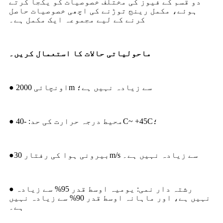
دو قسم کے فیوز کی مختلف خصوصیات کو یکجا کرتے
ہوئے، مکمل رینج توڑنے کی اچھی خصوصیات حاصل
کرنے کے لیے مجموعہ ایک مکمل ہے۔
ماحولیاتی حالات کا استعمال کریں۔
● اونچائی 2000m سے زیادہ نہیں ہے؛
● محیط درجہ حرارت کی حد: -40C~ +45C؛
●بیرونی ہوا کی رفتار 30m/s سے زیادہ نہیں ہے۔
● رشتہ دار نمی: یومیہ اوسط قدر 95% سے زیادہ
نہیں ہے، اور ماہانہ اوسط قدر 90% سے زیادہ نہیں
ہے۔