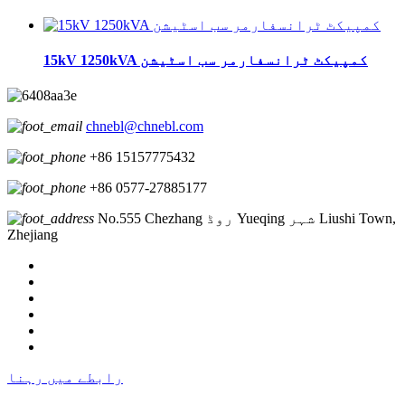
15kV 1250kVA کمپیکٹ ٹرانسفارمر سب اسٹیشن
chnebl@chnebl.com
+86 15157775432
+86 0577-27885177
No.555 Chezhang روڈ Yueqing شہر Liushi Town,
Zhejiang
رابطے میں رہنا