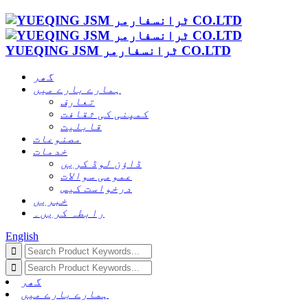
YUEQING JSM ٹرانسفارمر CO.LTD
گھر
ہمارے بارے میں
تعارف
کمپنی کی ثقافت
قابلیت
مصنوعات
خدمات
ڈاؤن لوڈ کریں
عمومی سوالات
درخواست کیس
خبریں
رابطہ کریں۔
English
گھر
ہمارے بارے میں