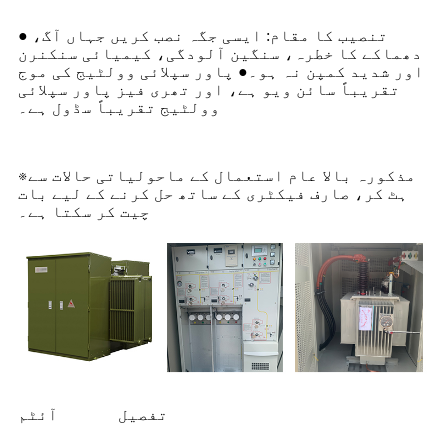
● تنصیب کا مقام: ایسی جگہ نصب کریں جہاں آگ،
دھماکے کا خطرہ، سنگین آلودگی، کیمیائی سنکنرن
اور شدید کمپن نہ ہو۔● پاور سپلائی وولٹیج کی موج
تقریباً سائن ویو ہے، اور تھری فیز پاور سپلائی
وولٹیج تقریباً سڈول ہے۔
※مذکورہ بالا عام استعمال کے ماحولیاتی حالات سے
ہٹ کر، صارف فیکٹری کے ساتھ حل کرنے کے لیے بات
چیت کر سکتا ہے۔
تفصیل
آئٹم