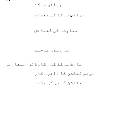
برانچ سرکٹ
برانچ سرکٹ کی تعداد
معاوضہ کی گنجائش
شرح شدہ صلاحیت
شارٹ سرکٹ کی رکاوٹ
ٹرانسفارمر
برنس کنکشن کا دائرہ کار
کنکشن گروپ کی علامت
.