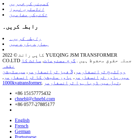
کمپنی کی خبریں
انڈسٹری نیوز
تکنیکی مضامین
رابطہ کریں۔
رابطہ کریں۔
ہمارے بارے میں
کاپی رائٹ © 2022 YUEQING JSM TRANSFORMER
CO.LTD جملہ حقوق محفوظ ہیں۔
گرم مصنوعات
,
سائٹ کا
نقشہ
وولٹیج ٹرانسفارمر
,
3 فیز ٹرانسفارمر
,
سب سٹیشن
میں پاور ٹرانسفارمر
,
پاور سٹیشن کا ٹرانسفارمر
,
,
تیل میں ڈوبا ہوا ٹرانسفارمر
,
1000kvatransformer
+86 15157775432
chnebl@chnebl.com
+86 0577-27885177
English
French
German
Portuguese