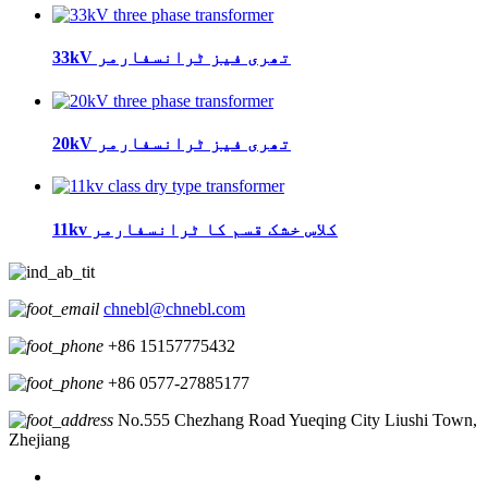
33kV تھری فیز ٹرانسفارمر
20kV تھری فیز ٹرانسفارمر
11kv کلاس خشک قسم کا ٹرانسفارمر
chnebl@chnebl.com
+86 15157775432
+86 0577-27885177
No.555 Chezhang Road Yueqing City Liushi Town,
Zhejiang