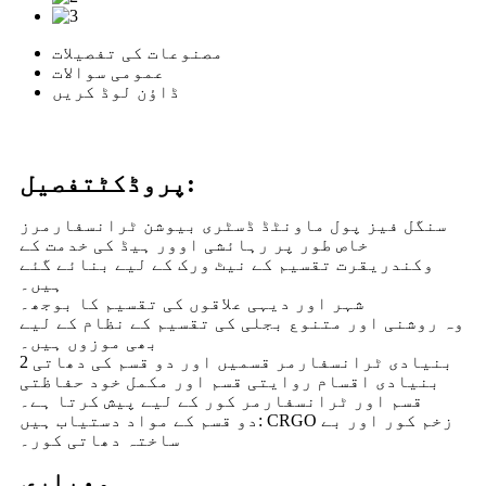
مصنوعات کی تفصیلات
عمومی سوالات
ڈاؤن لوڈ کریں
تفصیل:
پروڈکٹ
سنگل فیز پول ماونٹڈ ڈسٹری بیوشن ٹرانسفارمرز
خاص طور پر رہائشی اوور ہیڈ کی خدمت کے
وکندریقرت تقسیم کے نیٹ ورک کے لیے بنائے گئے
ہیں۔
شہر اور دیہی علاقوں کی تقسیم کا بوجھ۔
وہ روشنی اور متنوع بجلی کی تقسیم کے نظام کے لیے
بھی موزوں ہیں۔
2 بنیادی ٹرانسفارمر قسمیں اور دو قسم کی دھاتی
بنیادی اقسام روایتی قسم اور مکمل خود حفاظتی
قسم اور ٹرانسفارمر کور کے لیے پیش کرتا ہے۔
دو قسم کے مواد دستیاب ہیں: CRGO زخم کور اور بے
ساختہ دھاتی کور۔
معیاری