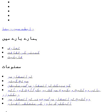
رابطے میں رہنا
ہمارے بارے میں
تعارف
کمپنی کی ثقافت
قابلیت
مصنوعات
ٹرانسفارمر
سوئچ گیئر
کومپیکٹ ٹرانسفارمر/سب سٹیشن
ہائی وولٹیج ویکیوم سرکٹ بریکر/ آؤٹ ڈور آٹو
ریکلوزر
وولٹیج ٹرانسفارمر/موجودہ ٹرانسفارمر
الیکٹرک پاور کی متعلقہ اشیاء