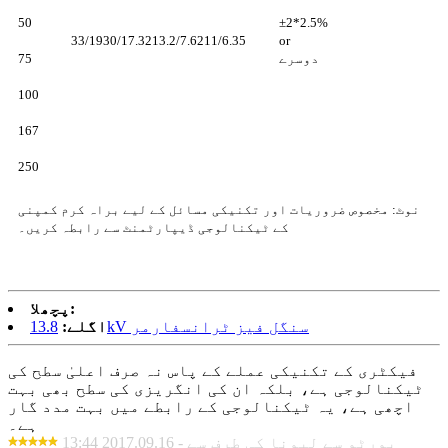
50
±2*2.5%
33/1930/17.3213.2/7.6211/6.35
or
دوسرے
75
100
167
250
نوٹ: مخصوص ضروریات اور تکنیکی مسائل کے لیے براہ کرم کمپنی
کے ٹیکنالوجی ڈیپارٹمنٹ سے رابطہ کریں۔
پچھلا:
13.8kV سنگل فیز ٹرانسفارمر
اگلے:
فیکٹری کے تکنیکی عملے کے پاس نہ صرف اعلیٰ سطح کی
ٹیکنالوجی ہے، بلکہ ان کی انگریزی کی سطح بھی بہت
اچھی ہے، یہ ٹیکنالوجی کے رابطے میں بہت مدد گار
ہے۔
پورٹو سے لیونا کی طرف سے - 2017.09.16 13:44