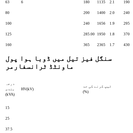
63
6
180
1135
2.1
190
80
200
1400
2.0
240
100
240
1656
1.9
295
125
285.00
1950
1.8
370
160
365
2365
1.7
430
سنگل فیز تیل میں ڈوبا ہوا پول
ماونٹڈ ٹرانسفارمر
درجہ
ٹیپ کرنے کی حد
HV(kV)
بندی
(%)
(kVA)
15
25
37.5