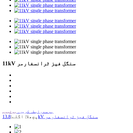
11kV سنگل فیز ٹرانسفارمر
ہم سے رابطہ کریں۔
یوٹیوب
13.8kV سنگل فیز ٹرانسفارمر
پچھلا:
اگلے: