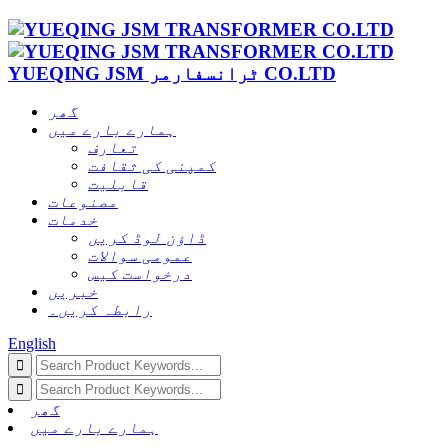
YUEQING JSM ٹرانسفارمر CO.LTD
گھر
ہمارے بارے میں
تعارف
کمپنی کی ثقافت
قابلیت
مصنوعات
خدمات
ڈاؤن لوڈ کریں
عمومی سوالات
درخواست کیس
خبریں
رابطہ کریں۔
English
گھر
ہمارے بارے میں