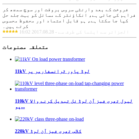
فروخت کے بعد وارنٹی سروس بروقت اور سوچ سمجھ کر
فراہم کی جاتی ہے، انکاؤنٹر کے مسائل کو بہت جلد حل
کیا جا سکتا ہے، ہم قابل اعتماد اور محفوظ محسوس
کرتے ہیں۔
الجزائر سے ایلما کی طرف سے - 2017.08.28 16:02
متعلقہ مصنوعات
11kV لوڈ پاور ٹرانسفارمر پر
110kV لیول تھری فیز آن لوڈ نل تبدیل کرنے والا
پو...
220kV کلاس تھری فیز آن لوڈ