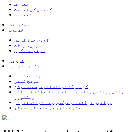
تعارف
کمپنی کی ثقافت
قابلیت
مصنوعات
خدمات
ڈاؤن لوڈ کریں
عمومی سوالات
درخواست کیس
خبریں
رابطہ کریں۔
ٹرانسفارمر
سوئچ گیئر
کومپیکٹ ٹرانسفارمر/سب سٹیشن
ہائی وولٹیج ویکیوم سرکٹ بریکر/ آؤٹ ڈور آٹو
ریکلوزر
وولٹیج ٹرانسفارمر/موجودہ ٹرانسفارمر
الیکٹرک پاور کی متعلقہ اشیاء