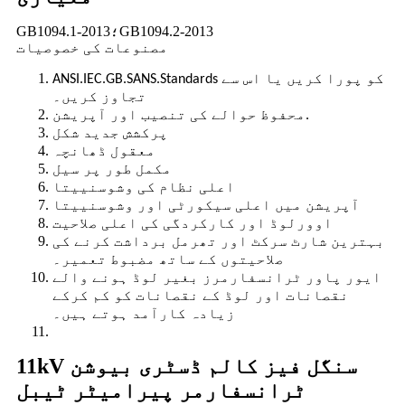
GB1094.1-2013؛GB1094.2-2013
مصنوعات کی خصوصیات
ANSI.IEC.GB.SANS.Standards کو پورا کریں یا اس سے
تجاوز کریں۔
محفوظ حوالے کی تنصیب اور آپریشن.
پرکشش جدید شکل
معقول ڈھانچہ
مکمل طور پر سیل
اعلی نظام کی وشوسنییتا
آپریشن میں اعلی سیکورٹی اور وشوسنییتا
اوورلوڈ اور کارکردگی کی اعلی صلاحیت
بہترین شارٹ سرکٹ اور تھرمل برداشت کرنے کی
صلاحیتوں کے ساتھ مضبوط تعمیر۔
ایور پاور ٹرانسفارمرز بغیر لوڈ ہونے والے
نقصانات اور لوڈ کے نقصانات کو کم کرکے
زیادہ کارآمد ہوتے ہیں۔
11kV سنگل فیز کالم ڈسٹری بیوشن
ٹرانسفارمر پیرامیٹر ٹیبل