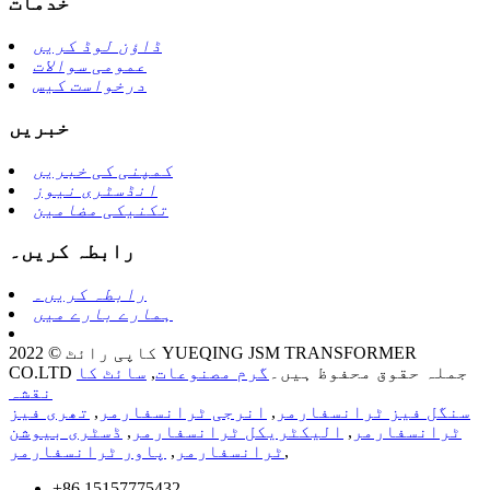
خدمات
ڈاؤن لوڈ کریں
عمومی سوالات
درخواست کیس
خبریں
کمپنی کی خبریں
انڈسٹری نیوز
تکنیکی مضامین
رابطہ کریں۔
رابطہ کریں۔
ہمارے بارے میں
کاپی رائٹ © 2022 YUEQING JSM TRANSFORMER
CO.LTD جملہ حقوق محفوظ ہیں۔
گرم مصنوعات
,
سائٹ کا
نقشہ
سنگل فیز ٹرانسفارمر
,
انرجی ٹرانسفارمر
,
تھری فیز
ٹرانسفارمر
,
الیکٹریکل ٹرانسفارمر
,
ڈسٹری بیوشن
,
ٹرانسفارمر
,
پاور ٹرانسفارمر
+86 15157775432