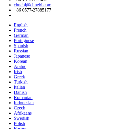
chnebl@chnebl.com
+86 0577-27885177
English
French
German
Portuguese
Spanish
Russian
Japanese
Korean
Arabic
Irish
Greek
Turkish
Italian
Danish
Romanian
Indonesian
Czech
Afrikaans
Swedish
Polish
Basque